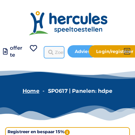
offer
Advies
Login/registreer
te
Home
-
SP0617 | Panelen: hdpe
Registreer en bespaar 15%