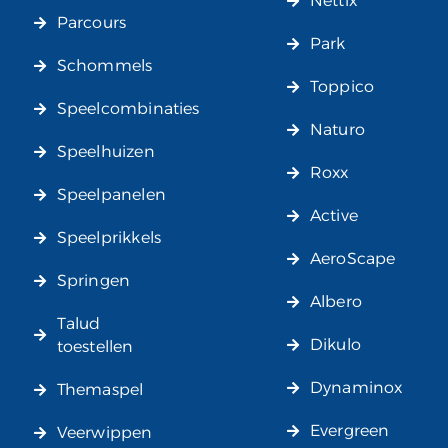
Nettix
Parcours
Park
Schommels
Toppico
Speelcombinaties
Naturo
Speelhuizen
Roxx
Speelpanelen
Active
Speelprikkels
AeroScape
Springen
Albero
Talud
Dikulo
toestellen
Dynaminox
Themaspel
Evergreen
Veerwippen