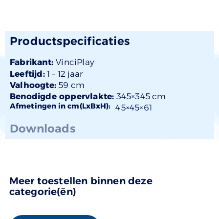
Productspecificaties
Fabrikant:
VinciPlay
Leeftijd:
1 –
12 jaar
Valhoogte:
59 cm
Benodigde oppervlakte:
345×345 cm
Afmetingen in cm(LxBxH):
45×
45
×61
Downloads
Meer toestellen binnen deze
categorie(ën)