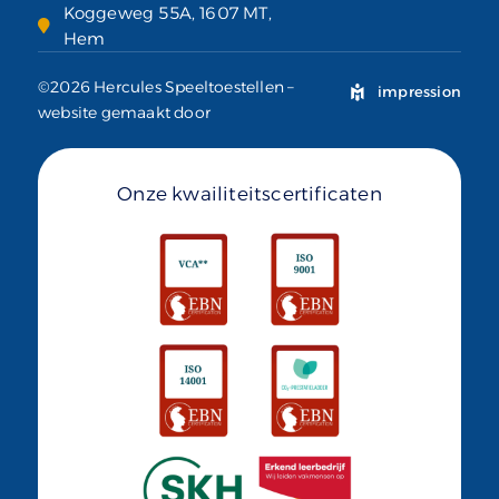
Koggeweg 55A, 1607 MT,
Hem
©2026 Hercules Speeltoestellen –
impression
website gemaakt door
Onze kwailiteitscertificaten