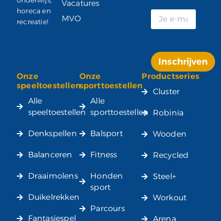
Vacatures
horeca en
MVO
recreatie!
Inschrijven
Onze
Onze
Productseries
Alternative:
speeltoestellen
sporttoestellen
Cluster
Alle
Alle
speeltoestellen
sporttoestellen
Robinia
Denkspellen
Balsport
Wooden
Balanceren
Fitness
Recycled
Draaimolens
Honden
Steel+
sport
Duikelrekken
Workout
Parcours
Fantasiespel
Arena