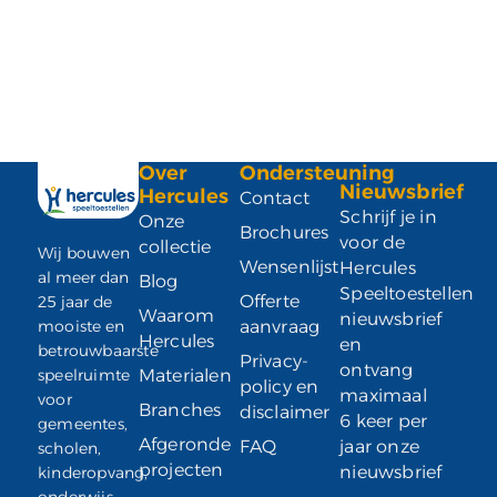
Over
Ondersteuning
Nieuwsbrief
Hercules
Contact
Schrijf je in
Onze
Brochures
voor de
collectie
Wij bouwen
Wensenlijst
Hercules
al meer dan
Blog
Speeltoestellen
Offerte
25 jaar de
Waarom
nieuwsbrief
mooiste en
aanvraag
Hercules
en
betrouwbaarste
Privacy-
ontvang
speelruimte
Materialen
policy en
maximaal
voor
Branches
disclaimer
6 keer per
gemeentes,
Afgeronde
FAQ
jaar onze
scholen,
projecten
nieuwsbrief
kinderopvang,
onderwijs,