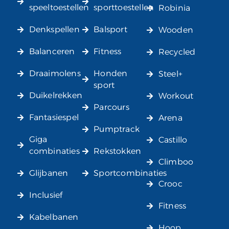
speeltoestellen
sporttoestellen
Robinia
Denkspellen
Balsport
Wooden
Balanceren
Fitness
Recycled
Draaimolens
Honden
Steel+
sport
Duikelrekken
Workout
Parcours
Fantasiespel
Arena
Pumptrack
Giga
Castillo
combinaties
Rekstokken
Climboo
Glijbanen
Sportcombinaties
Crooc
Inclusief
Fitness
Kabelbanen
Hoop