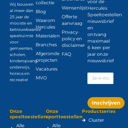
voor de
collectie
Wij bouwen
Wensenlijst
Hercules
al meer dan
Blog
Speeltoestellen
Offerte
25 jaar de
Waarom
nieuwsbrief
mooiste en
aanvraag
Hercules
en
betrouwbaarste
Privacy-
ontvang
speelruimte
Materialen
policy en
maximaal
voor
Branches
disclaimer
6 keer per
gemeentes,
Afgeronde
FAQ
jaar onze
scholen,
projecten
nieuwsbrief
kinderopvang,
onderwijs,
Vacatures
horeca en
MVO
recreatie!
Inschrijven
Onze
Onze
Productseries
Alternative:
speeltoestellen
sporttoestellen
Cluster
Alle
Alle