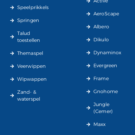
Active
Speelprikkels
AeroScape
Springen
Albero
Talud
Dikulo
toestellen
Dynaminox
Themaspel
Evergreen
Veerwippen
Frame
Wipwappen
Gnohome
Zand- &
waterspel
Jungle
(Cemer)
Maxx