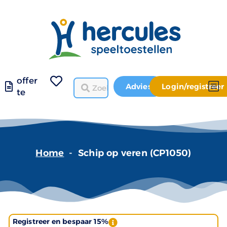
offer
Advies
Login/registreer
te
Home
-
Schip op veren (CP1050)
Registreer en bespaar 15%