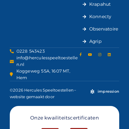
Krapahut
Konnecty
Observatoire
Agrip
0228 543423
info@herculesspeeltoestelle
n.nl
Koggeweg 55A, 1607 MT,
Hem
©2026 Hercules Speeltoestellen –
impression
website gemaakt door
Onze kwailiteitscertificaten