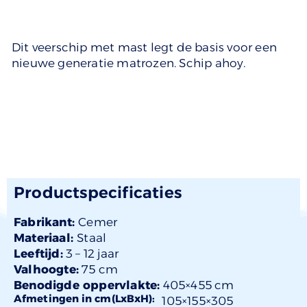
Dit veerschip met mast legt de basis voor een
nieuwe generatie matrozen. Schip ahoy.
Productspecificaties
Fabrikant:
Cemer
Materiaal:
Staal
Leeftijd:
3 –
12 jaar
Valhoogte:
75 cm
Benodigde oppervlakte:
405×455 cm
Afmetingen in cm(LxBxH):
105×
155
×305