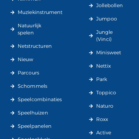
Jollebollen
Muziekinstrument
Jumpoo
Natuurlijk
Jungle
spelen
(Vinci)
Netstructuren
Minisweet
Nieuw
Nettix
Parcours
Park
Schommels
Toppico
Speelcombinaties
Naturo
Speelhuizen
Roxx
Speelpanelen
Active