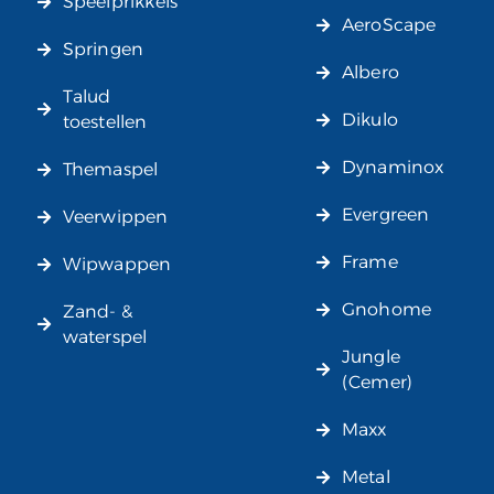
Speelprikkels
AeroScape
Springen
Albero
Talud
Dikulo
toestellen
Dynaminox
Themaspel
Evergreen
Veerwippen
Frame
Wipwappen
Gnohome
Zand- &
waterspel
Jungle
(Cemer)
Maxx
Metal