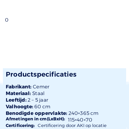
0
Productspecificaties
Fabrikant:
Cemer
Materiaal:
Staal
Leeftijd:
2 –
5 jaar
Valhoogte:
60 cm
Benodigde oppervlakte:
240×365 cm
Afmetingen in cm(LxBxH):
115×
40
×70
Certificering:
Certificering door AKI op locatie