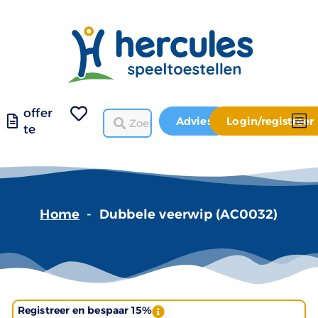
offer
Advies
Login/registreer
te
Home
-
Dubbele veerwip (AC0032)
Registreer en bespaar 15%