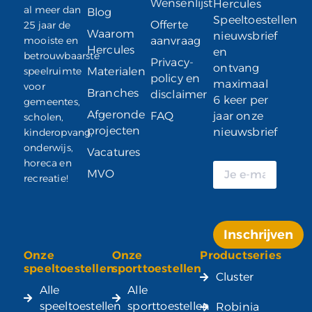
Wensenlijst
Hercules
al meer dan
Blog
Speeltoestellen
Offerte
25 jaar de
Waarom
nieuwsbrief
mooiste en
aanvraag
Hercules
en
betrouwbaarste
Privacy-
ontvang
speelruimte
Materialen
policy en
maximaal
voor
Branches
disclaimer
6 keer per
gemeentes,
Afgeronde
FAQ
jaar onze
scholen,
projecten
nieuwsbrief
kinderopvang,
onderwijs,
Vacatures
horeca en
MVO
recreatie!
Inschrijven
Onze
Onze
Productseries
Alternative:
speeltoestellen
sporttoestellen
Cluster
Alle
Alle
speeltoestellen
sporttoestellen
Robinia