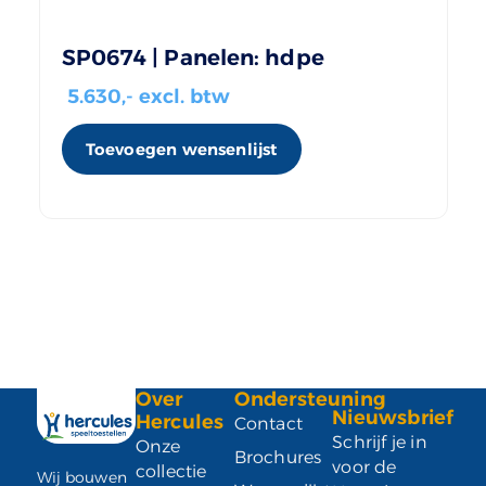
SP0674 | Panelen: hdpe
5.630
,- excl. btw
Toevoegen wensenlijst
Over
Ondersteuning
Nieuwsbrief
Hercules
Contact
Schrijf je in
Onze
Brochures
voor de
collectie
Wij bouwen