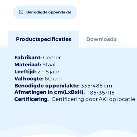
Benodigde oppervlakte
Productspecificaties
Downloads
Fabrikant:
Cemer
Materiaal:
Staal
Leeftijd:
2 –
5 jaar
Valhoogte:
60 cm
Benodigde oppervlakte:
335×485 cm
Afmetingen in cm(LxBxH):
185×
35
×115
Certificering:
Certificering door AKI op locatie