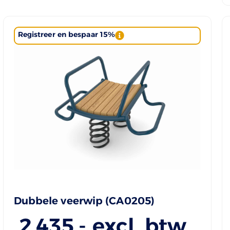
Registreer en bespaar 15%
Dubbele veerwip (CA0205)
2.435
,- excl. btw