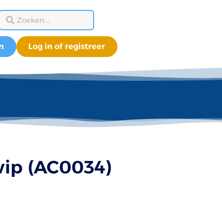
n
Log in of registreer
wip (AC0034)