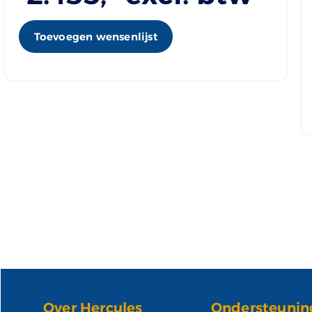
Toevoegen wensenlijst
Over Hercules
Ondersteunin