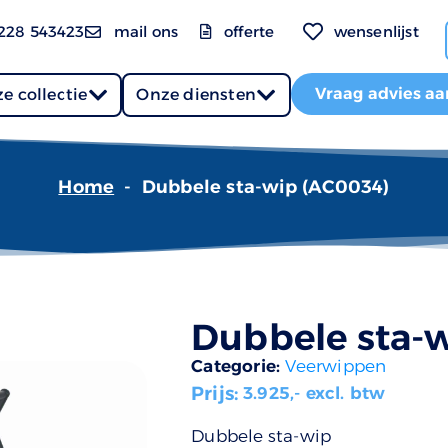
228 543423
mail ons
offerte
wensenlijst
Vraag advies aa
e collectie
Onze diensten
Home
-
Dubbele sta-wip (AC0034)
Dubbele sta-
Categorie:
Veerwippen
Prijs:
3.925
,- excl. btw
Dubbele sta-wip