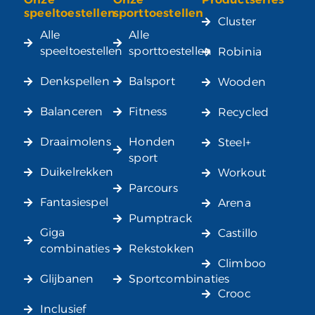
Alternative:
speeltoestellen
sporttoestellen
Cluster
Alle
Alle
speeltoestellen
sporttoestellen
Robinia
Denkspellen
Balsport
Wooden
Balanceren
Fitness
Recycled
Draaimolens
Honden
Steel+
sport
Duikelrekken
Workout
Parcours
Fantasiespel
Arena
Pumptrack
Giga
Castillo
combinaties
Rekstokken
Climboo
Glijbanen
Sportcombinaties
Crooc
Inclusief