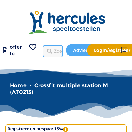
offer
Advies
Login/registreer
te
Home
-
Crossfit multiple station M
(AT0213)
Registreer en bespaar 15%