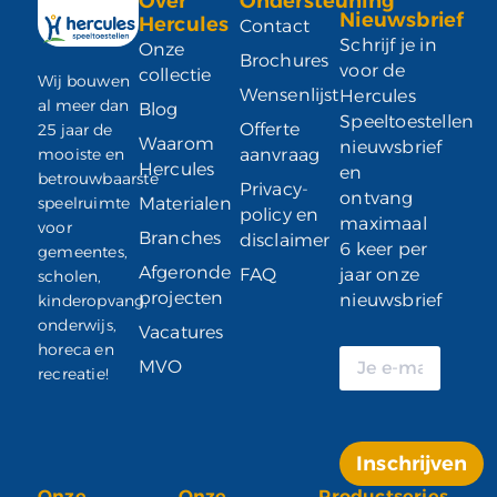
Over
Ondersteuning
Nieuwsbrief
Hercules
Contact
Schrijf je in
Onze
Brochures
voor de
collectie
Wij bouwen
Wensenlijst
Hercules
al meer dan
Blog
Speeltoestellen
Offerte
25 jaar de
Waarom
nieuwsbrief
mooiste en
aanvraag
Hercules
en
betrouwbaarste
Privacy-
ontvang
speelruimte
Materialen
policy en
maximaal
voor
Branches
disclaimer
6 keer per
gemeentes,
Afgeronde
FAQ
jaar onze
scholen,
projecten
nieuwsbrief
kinderopvang,
onderwijs,
Vacatures
horeca en
MVO
recreatie!
Inschrijven
Onze
Onze
Productseries