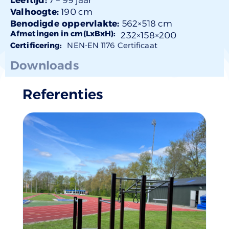
Valhoogte:
190 cm
Benodigde oppervlakte:
562×518 cm
Afmetingen in cm(LxBxH):
232×
158
×200
Certificering:
NEN-EN 1176 Certificaat
Downloads
Referenties