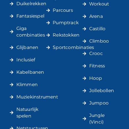
Duikelrekken
Workout
Parcours
Fantasiespel
Arena
Pumptrack
Giga
Castillo
combinaties
Rekstokken
Climboo
Glijbanen
Sportcombinaties
Crooc
Inclusief
Fitness
Kabelbanen
Hoop
Klimmen
Jollebollen
Muziekinstrument
Jumpoo
Natuurlijk
Jungle
spelen
(Vinci)
Netstructuren