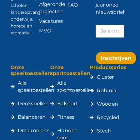
Afgeronde
FAQ
jaar onze
scholen,
projecten
nieuwsbrief
kinderopvang,
onderwijs,
Vacatures
horeca en
MVO
recreatie!
Inschrijven
Onze
Onze
Productseries
Alternative:
speeltoestellen
sporttoestellen
Cluster
Alle
Alle
speeltoestellen
sporttoestellen
Robinia
Denkspellen
Balsport
Wooden
Balanceren
Fitness
Recycled
Draaimolens
Honden
Steel+
sport