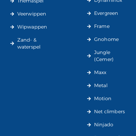
Dynaminox
Themaspel
Evergreen
Veerwippen
Frame
Wipwappen
Gnohome
Zand- &
waterspel
Jungle
(Cemer)
Maxx
Metal
Motion
Net climbers
Ninjado