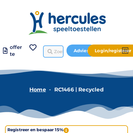
offer
Advies
Login/registreer
te
Home
-
RC1466 | Recycled
Registreer en bespaar 15%