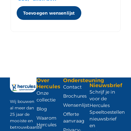
Toevoegen wensenlijst
Over
Ondersteuning
Nieuwsbrief
Hercules
Contact
Schrijf je in
Onze
Brochures
voor de
collectie
Wij bouwen
Wensenlijst
Hercules
al meer dan
Blog
Speeltoestellen
Offerte
25 jaar de
Waarom
nieuwsbrief
mooiste en
aanvraag
Hercules
en
betrouwbaarste
Privacy-