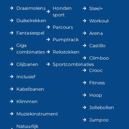
Draaimolens
Honden
Steel+
sport
Duikelrekken
Workout
Parcours
Fantasiespel
Arena
Pumptrack
Giga
Castillo
combinaties
Rekstokken
Climboo
Glijbanen
Sportcombinaties
Crooc
Inclusief
Fitness
Kabelbanen
Hoop
Klimmen
Jollebollen
Muziekinstrument
Jumpoo
Natuurlijk