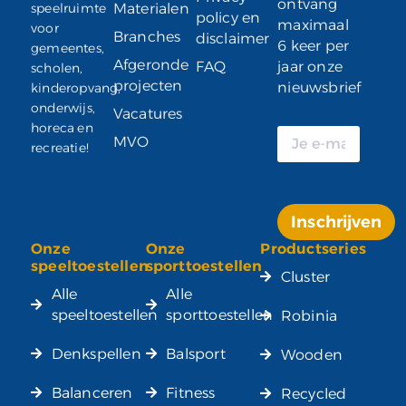
ontvang
speelruimte
Materialen
policy en
maximaal
voor
Branches
disclaimer
6 keer per
gemeentes,
Afgeronde
FAQ
jaar onze
scholen,
projecten
nieuwsbrief
kinderopvang,
onderwijs,
Vacatures
horeca en
MVO
recreatie!
Inschrijven
Onze
Onze
Productseries
Alternative:
speeltoestellen
sporttoestellen
Cluster
Alle
Alle
speeltoestellen
sporttoestellen
Robinia
Denkspellen
Balsport
Wooden
Balanceren
Fitness
Recycled