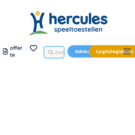
offer
Advies
Login/registreer
te