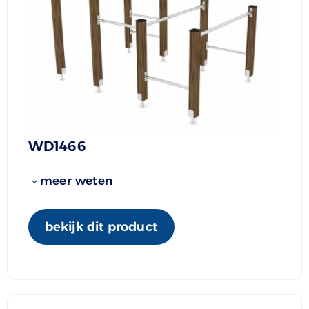
WD1466
meer weten
bekijk dit product