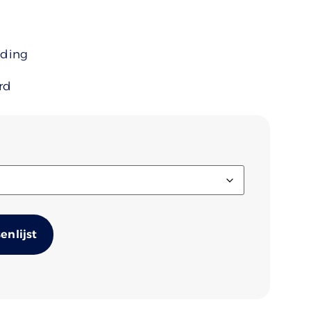
uding
rd
Alternative:
nlijst