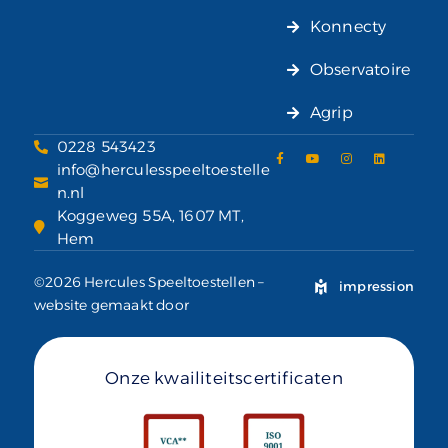
Konnecty
Observatoire
Agrip
0228 543423
info@herculesspeeltoestelle
n.nl
Koggeweg 55A, 1607 MT,
Hem
©2026 Hercules Speeltoestellen –
impression
website gemaakt door
Onze kwailiteitscertificaten