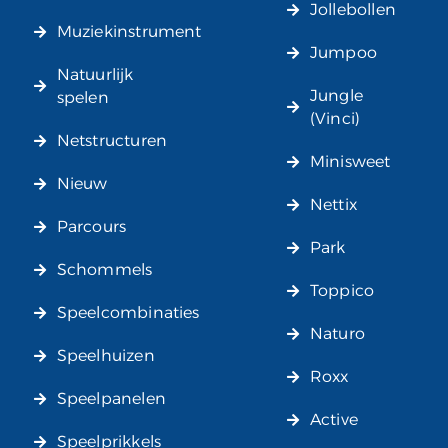
Jollebollen
Muziekinstrument
Jumpoo
Natuurlijk
Jungle
spelen
(Vinci)
Netstructuren
Minisweet
Nieuw
Nettix
Parcours
Park
Schommels
Toppico
Speelcombinaties
Naturo
Speelhuizen
Roxx
Speelpanelen
Active
Speelprikkels