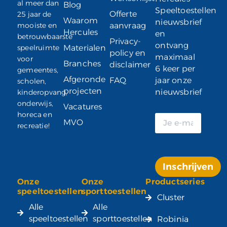
al meer dan
Blog
Speeltoestellen
Offerte
25 jaar de
Waarom
nieuwsbrief
mooiste en
aanvraag
Hercules
en
betrouwbaarste
Privacy-
ontvang
speelruimte
Materialen
policy en
maximaal
voor
Branches
disclaimer
6 keer per
gemeentes,
Afgeronde
FAQ
jaar onze
scholen,
projecten
nieuwsbrief
kinderopvang,
onderwijs,
Vacatures
horeca en
MVO
recreatie!
Inschrijven
Onze
Onze
Productseries
Alternative:
speeltoestellen
sporttoestellen
Cluster
Alle
Alle
speeltoestellen
sporttoestellen
Robinia