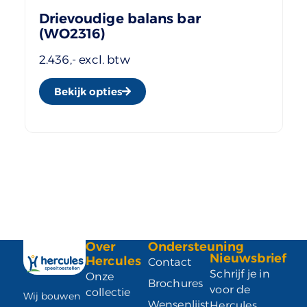
Drievoudige balans bar
(WO2316)
2.436,- excl. btw
Bekijk opties
Over
Ondersteuning
Nieuwsbrief
Hercules
Contact
Schrijf je in
Onze
Brochures
voor de
collectie
Wij bouwen
Wensenlijst
Hercules