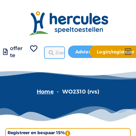
offer
Advies
Login/registreer
te
Home
-
WO2310 (rvs)
Registreer en bespaar 15%