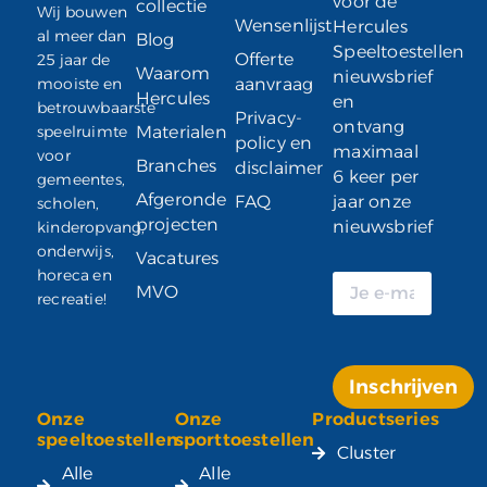
voor de
collectie
Wij bouwen
Wensenlijst
Hercules
al meer dan
Blog
Speeltoestellen
Offerte
25 jaar de
Waarom
nieuwsbrief
mooiste en
aanvraag
Hercules
en
betrouwbaarste
Privacy-
ontvang
speelruimte
Materialen
policy en
maximaal
voor
Branches
disclaimer
6 keer per
gemeentes,
Afgeronde
FAQ
jaar onze
scholen,
projecten
nieuwsbrief
kinderopvang,
onderwijs,
Vacatures
horeca en
MVO
recreatie!
Inschrijven
Onze
Onze
Productseries
Alternative:
speeltoestellen
sporttoestellen
Cluster
Alle
Alle