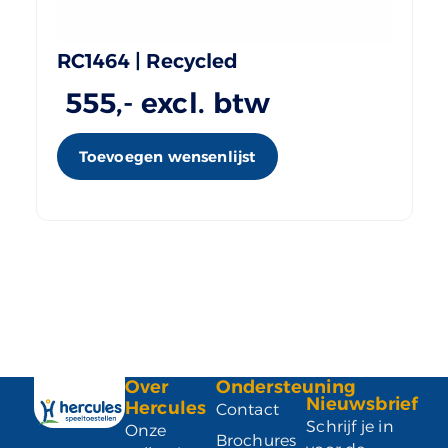
RC1464 | Recycled
555
,- excl. btw
Toevoegen wensenlijst
Over
Ondersteuning
Nieuwsbrief
Hercules
Contact
Schrijf je in
Onze
Brochures