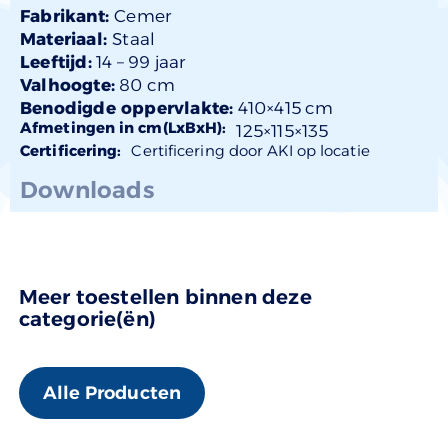
Fabrikant:
Cemer
Materiaal:
Staal
Leeftijd:
14 –
99 jaar
Valhoogte:
80 cm
Benodigde oppervlakte:
410×415 cm
Afmetingen in cm(LxBxH):
125×
115
×135
Certificering:
Certificering door AKI op locatie
Downloads
Meer toestellen binnen deze
categorie(ën)
Alle Producten