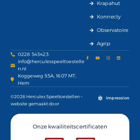
Krapahut
Konnecty
Observatoire
Agrip
0228 543423
info@herculesspeeltoestelle
n.nl
Koggeweg 55A, 1607 MT,
Hem
©2026 Hercules Speeltoestellen –
impression
website gemaakt door
Onze kwailiteitscertificaten