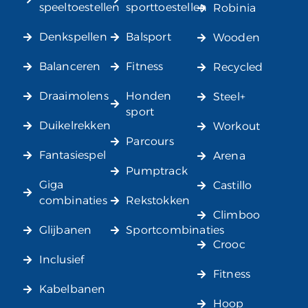
speeltoestellen
sporttoestellen
Robinia
Denkspellen
Balsport
Wooden
Balanceren
Fitness
Recycled
Draaimolens
Honden
Steel+
sport
Duikelrekken
Workout
Parcours
Fantasiespel
Arena
Pumptrack
Giga
Castillo
combinaties
Rekstokken
Climboo
Glijbanen
Sportcombinaties
Crooc
Inclusief
Fitness
Kabelbanen
Hoop