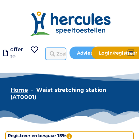
offer
Advies
Login/registreer
te
Home
-
Waist stretching station
(AT0001)
Registreer en bespaar 15%