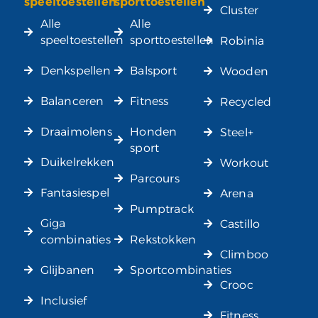
speeltoestellen
sporttoestellen
Cluster
Alle
Alle
speeltoestellen
sporttoestellen
Robinia
Denkspellen
Balsport
Wooden
Balanceren
Fitness
Recycled
Draaimolens
Honden
Steel+
sport
Duikelrekken
Workout
Parcours
Fantasiespel
Arena
Pumptrack
Giga
Castillo
combinaties
Rekstokken
Climboo
Glijbanen
Sportcombinaties
Crooc
Inclusief
Fitness