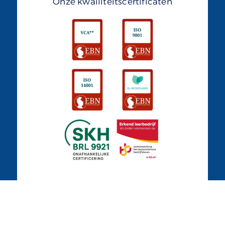
Onze kwailiteitscertificaten