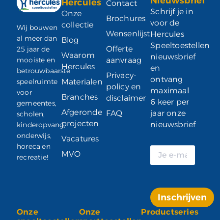
Nieuwsbrief
Hercules
Contact
Schrijf je in
Onze
Brochures
voor de
collectie
Wij bouwen
Wensenlijst
Hercules
al meer dan
Blog
Speeltoestellen
Offerte
25 jaar de
Waarom
nieuwsbrief
mooiste en
aanvraag
Hercules
en
betrouwbaarste
Privacy-
ontvang
speelruimte
Materialen
policy en
maximaal
voor
Branches
disclaimer
6 keer per
gemeentes,
Afgeronde
FAQ
jaar onze
scholen,
projecten
nieuwsbrief
kinderopvang,
onderwijs,
Vacatures
horeca en
MVO
recreatie!
Inschrijven
Onze
Onze
Productseries
Alternative: