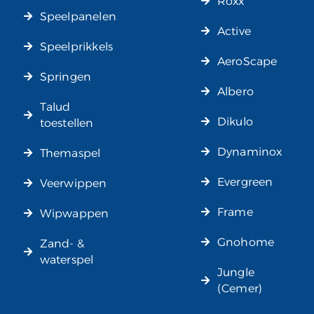
Roxx
Speelpanelen
Active
Speelprikkels
AeroScape
Springen
Albero
Talud
Dikulo
toestellen
Dynaminox
Themaspel
Evergreen
Veerwippen
Frame
Wipwappen
Gnohome
Zand- &
waterspel
Jungle
(Cemer)