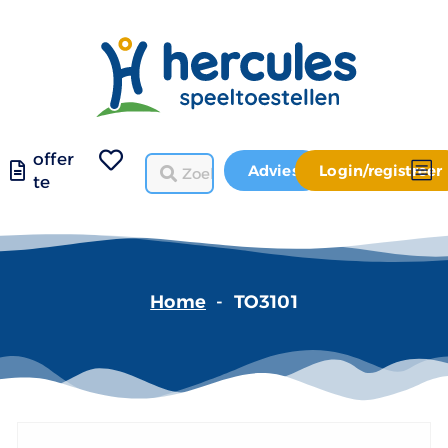
offer
Advies
Login/registreer
te
Home
-
TO3101