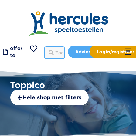
offer
Advies
Login/registreer
te
Toppico
Hele shop met filters