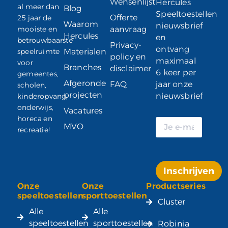
Wensenlijst
Hercules
al meer dan
Blog
Speeltoestellen
Offerte
25 jaar de
Waarom
nieuwsbrief
mooiste en
aanvraag
Hercules
en
betrouwbaarste
Privacy-
ontvang
speelruimte
Materialen
policy en
maximaal
voor
Branches
disclaimer
6 keer per
gemeentes,
Afgeronde
FAQ
jaar onze
scholen,
projecten
nieuwsbrief
kinderopvang,
onderwijs,
Vacatures
horeca en
MVO
recreatie!
Inschrijven
Onze
Onze
Productseries
Alternative:
speeltoestellen
sporttoestellen
Cluster
Alle
Alle
speeltoestellen
sporttoestellen
Robinia