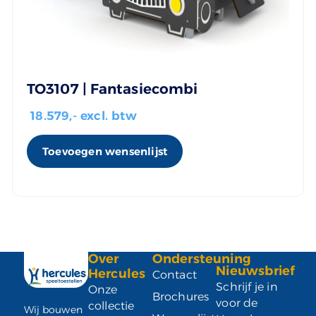
TO3107 | Fantasiecombi
18.579
,- excl. btw
Toevoegen wensenlijst
Over
Ondersteuning
Nieuwsbrief
Hercules
Contact
Schrijf je in
Onze
Brochures
voor de
collectie
Wij bouwen