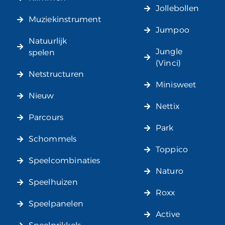
Jollebollen
Muziekinstrument
Jumpoo
Natuurlijk
Jungle
spelen
(Vinci)
Netstructuren
Minisweet
Nieuw
Nettix
Parcours
Park
Schommels
Toppico
Speelcombinaties
Naturo
Speelhuizen
Roxx
Speelpanelen
Active