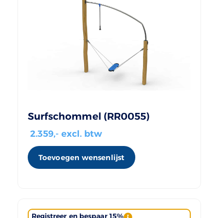
Surfschommel (RR0055)
2.359
,- excl. btw
Toevoegen wensenlijst
Registreer en bespaar 15%