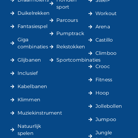
Steel+
sport
Duikelrekken
Workout
Parcours
Fantasiespel
Arena
Pumptrack
Giga
Castillo
combinaties
Rekstokken
Climboo
Glijbanen
Sportcombinaties
Crooc
Inclusief
Fitness
Kabelbanen
Hoop
Klimmen
Jollebollen
Muziekinstrument
Jumpoo
Natuurlijk
Jungle
spelen