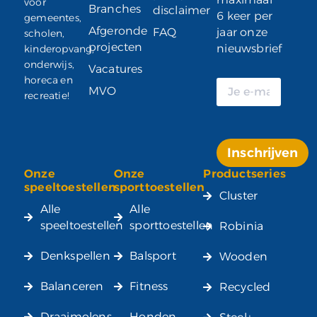
voor
Branches
disclaimer
6 keer per
gemeentes,
Afgeronde
FAQ
jaar onze
scholen,
projecten
nieuwsbrief
kinderopvang,
onderwijs,
Vacatures
horeca en
MVO
recreatie!
Inschrijven
Onze
Onze
Productseries
Alternative:
speeltoestellen
sporttoestellen
Cluster
Alle
Alle
speeltoestellen
sporttoestellen
Robinia
Denkspellen
Balsport
Wooden
Balanceren
Fitness
Recycled
Draaimolens
Honden