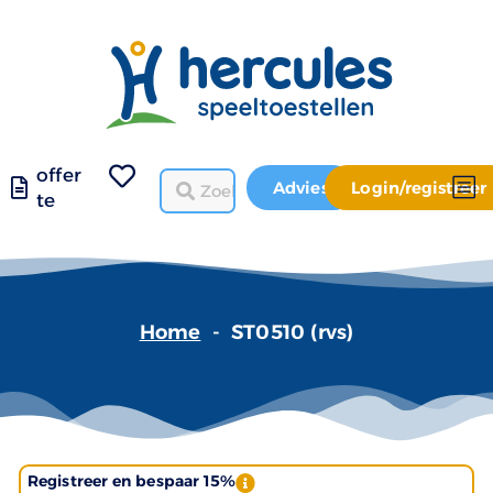
offer
Advies
Login/registreer
te
Home
-
ST0510 (rvs)
Registreer en bespaar 15%