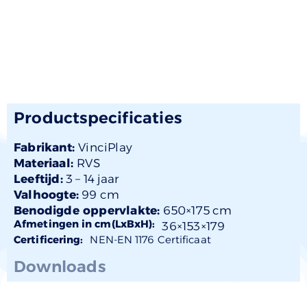
Productspecificaties
Fabrikant:
VinciPlay
Materiaal:
RVS
Leeftijd:
3 –
14 jaar
Valhoogte:
99 cm
Benodigde oppervlakte:
650×175 cm
Afmetingen in cm(LxBxH):
36×
153
×179
Certificering:
NEN-EN 1176 Certificaat
Downloads