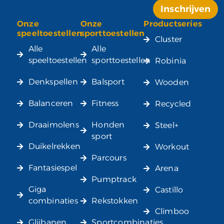
Inschrijven
Onze
Onze
Productseries
Alternative:
speeltoestellen
sporttoestellen
Cluster
Alle
Alle
speeltoestellen
sporttoestellen
Robinia
Denkspellen
Balsport
Wooden
Balanceren
Fitness
Recycled
Draaimolens
Honden
Steel+
sport
Duikelrekken
Workout
Parcours
Fantasiespel
Arena
Pumptrack
Giga
Castillo
combinaties
Rekstokken
Climboo
Glijbanen
Sportcombinaties