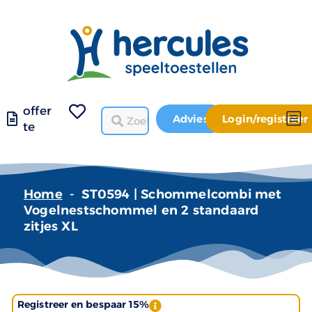
offer
Advies
Login/registreer
te
Home
-
ST0594 | Schommelcombi met
Vogelnestschommel en 2 standaard
zitjes XL
Registreer en bespaar 15%