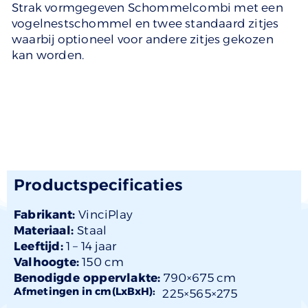
Strak vormgegeven Schommelcombi met een
vogelnestschommel en twee standaard zitjes
waarbij optioneel voor andere zitjes gekozen
kan worden.
Productspecificaties
Fabrikant:
VinciPlay
Materiaal:
Staal
Leeftijd:
1 –
14 jaar
Valhoogte:
150 cm
Benodigde oppervlakte:
790×675 cm
Afmetingen in cm(LxBxH):
225×
565
×275