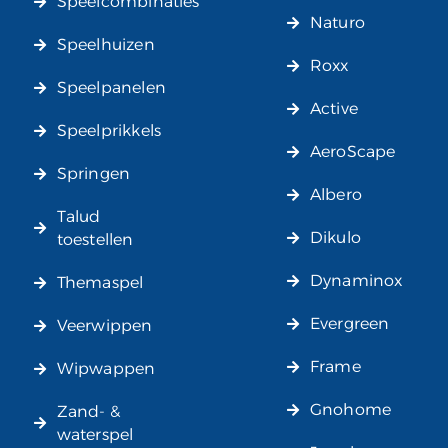
Speelcombinaties
Naturo
Speelhuizen
Roxx
Speelpanelen
Active
Speelprikkels
AeroScape
Springen
Albero
Talud
Dikulo
toestellen
Dynaminox
Themaspel
Evergreen
Veerwippen
Frame
Wipwappen
Gnohome
Zand- &
waterspel