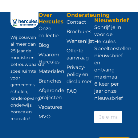
Over
Ondersteuning
Nieuwsbrief
Hercules
Contact
Schrijf je in
Onze
Brochures
voor de
collectie
Wij bouwen
Wensenlijst
Hercules
al meer dan
Blog
Speeltoestellen
Offerte
25 jaar de
Waarom
nieuwsbrief
mooiste en
aanvraag
Hercules
en
betrouwbaarste
Privacy-
ontvang
speelruimte
Materialen
policy en
maximaal
voor
Branches
disclaimer
6 keer per
gemeentes,
Afgeronde
FAQ
jaar onze
scholen,
projecten
nieuwsbrief
kinderopvang,
onderwijs,
Vacatures
horeca en
MVO
recreatie!