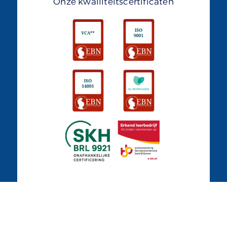
Onze kwailiteitscertificaten