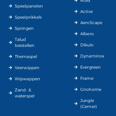
Roxx
Speelpanelen
Active
Speelprikkels
AeroScape
Springen
Albero
Talud
Dikulo
toestellen
Dynaminox
Themaspel
Evergreen
Veerwippen
Frame
Wipwappen
Gnohome
Zand- &
waterspel
Jungle
(Cemer)