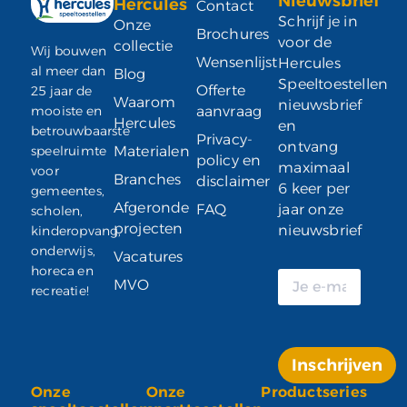
Nieuwsbrief
Hercules
Contact
Schrijf je in
Onze
Brochures
voor de
collectie
Wij bouwen
Wensenlijst
Hercules
al meer dan
Blog
Speeltoestellen
Offerte
25 jaar de
Waarom
nieuwsbrief
mooiste en
aanvraag
Hercules
en
betrouwbaarste
Privacy-
ontvang
speelruimte
Materialen
policy en
maximaal
voor
Branches
disclaimer
6 keer per
gemeentes,
Afgeronde
FAQ
jaar onze
scholen,
projecten
nieuwsbrief
kinderopvang,
onderwijs,
Vacatures
horeca en
MVO
recreatie!
Inschrijven
Onze
Onze
Productseries
Alternative: