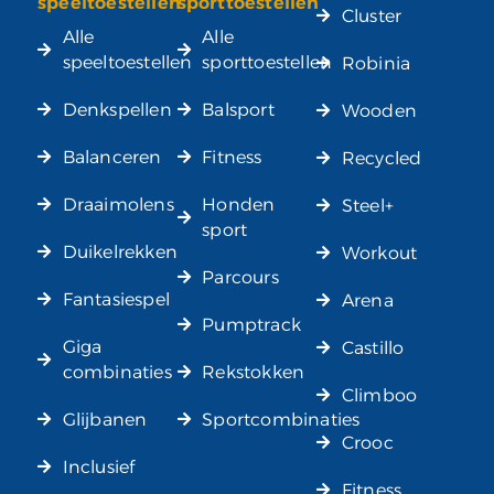
speeltoestellen
sporttoestellen
Cluster
Alle
Alle
speeltoestellen
sporttoestellen
Robinia
Denkspellen
Balsport
Wooden
Balanceren
Fitness
Recycled
Draaimolens
Honden
Steel+
sport
Duikelrekken
Workout
Parcours
Fantasiespel
Arena
Pumptrack
Giga
Castillo
combinaties
Rekstokken
Climboo
Glijbanen
Sportcombinaties
Crooc
Inclusief
Fitness