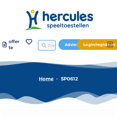
offer
Advies
Login/registreer
te
Home
-
SP0612