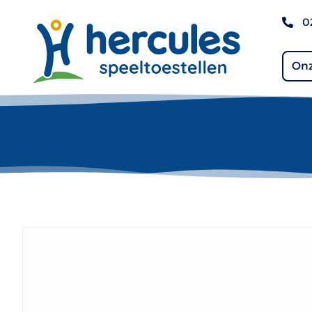
0
Onz