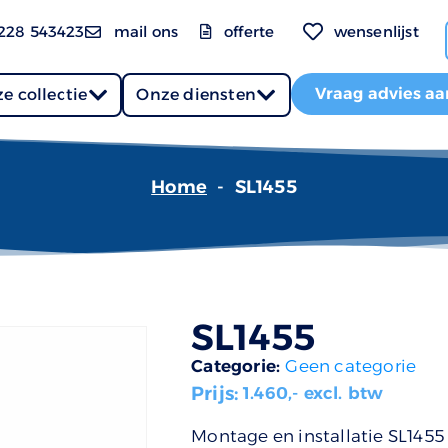
228 543423
mail ons
offerte
wensenlijst
Vraag advies aa
e collectie
Onze diensten
Home
-
SL1455
SL1455
Categorie:
Geen categorie
Prijs:
1.460
,- excl. btw
Montage en installatie SL1455