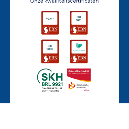
Onze kwailiteitscertificaten