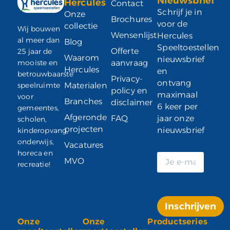
Nieuwsbrief
Hercules
Contact
Schrijf je in
Onze
Brochures
voor de
collectie
Wij bouwen
Wensenlijst
Hercules
al meer dan
Blog
Speeltoestellen
Offerte
25 jaar de
Waarom
nieuwsbrief
mooiste en
aanvraag
Hercules
en
betrouwbaarste
Privacy-
ontvang
speelruimte
Materialen
policy en
maximaal
voor
Branches
disclaimer
6 keer per
gemeentes,
Afgeronde
FAQ
jaar onze
scholen,
projecten
nieuwsbrief
kinderopvang,
onderwijs,
Vacatures
horeca en
MVO
recreatie!
Inschrijven
Onze
Onze
Productseries
Alternative: