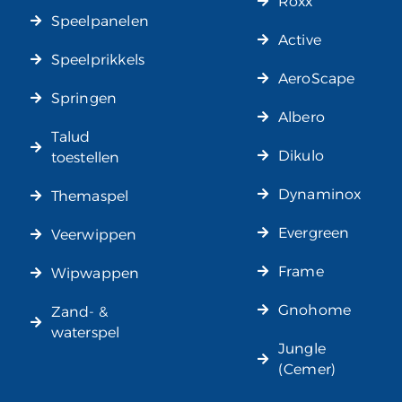
Roxx
Speelpanelen
Active
Speelprikkels
AeroScape
Springen
Albero
Talud
Dikulo
toestellen
Dynaminox
Themaspel
Evergreen
Veerwippen
Frame
Wipwappen
Gnohome
Zand- &
waterspel
Jungle
(Cemer)