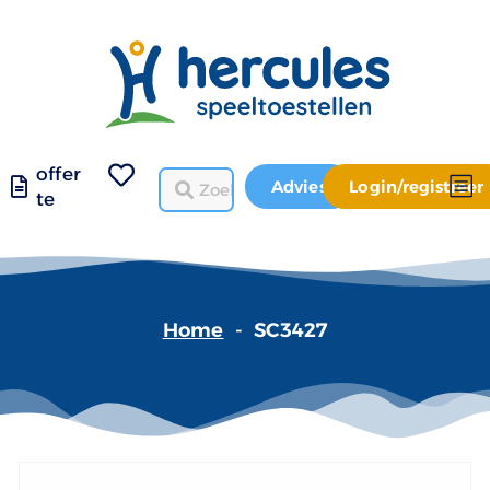
offer
Advies
Login/registreer
te
Home
-
SC3427