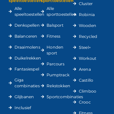
speeltoestellen
sporttoestellen
Cluster
Alle
Alle
speeltoestellen
sporttoestellen
Robinia
Denkspellen
Balsport
Wooden
Balanceren
Fitness
Recycled
Draaimolens
Honden
Steel+
sport
Duikelrekken
Workout
Parcours
Fantasiespel
Arena
Pumptrack
Giga
Castillo
combinaties
Rekstokken
Climboo
Glijbanen
Sportcombinaties
Crooc
Inclusief
Fitness