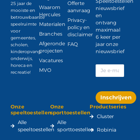
Speeltoestellen
Offerte
25 jaar de
Waarom
nieuwsbrief
mooiste en
aanvraag
Hercules
en
betrouwbaarste
Privacy-
ontvang
speelruimte
Materialen
policy en
maximaal
voor
Branches
disclaimer
6 keer per
gemeentes,
Afgeronde
FAQ
jaar onze
scholen,
projecten
nieuwsbrief
kinderopvang,
onderwijs,
Vacatures
horeca en
MVO
recreatie!
Inschrijven
Onze
Onze
Productseries
Alternative:
speeltoestellen
sporttoestellen
Cluster
Alle
Alle
speeltoestellen
sporttoestellen
Robinia