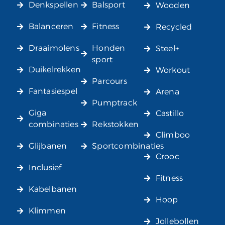
Denkspellen
Balsport
Wooden
Balanceren
Fitness
Recycled
Draaimolens
Honden
Steel+
sport
Duikelrekken
Workout
Parcours
Fantasiespel
Arena
Pumptrack
Giga
Castillo
combinaties
Rekstokken
Climboo
Glijbanen
Sportcombinaties
Crooc
Inclusief
Fitness
Kabelbanen
Hoop
Klimmen
Jollebollen