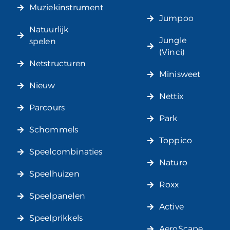
Muziekinstrument
Jumpoo
Natuurlijk
Jungle
spelen
(Vinci)
Netstructuren
Minisweet
Nieuw
Nettix
Parcours
Park
Schommels
Toppico
Speelcombinaties
Naturo
Speelhuizen
Roxx
Speelpanelen
Active
Speelprikkels
AeroScape