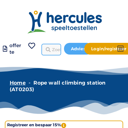
offer
Advies
Login/registreer
te
Home
-
Rope wall climbing station
(AT0203)
Registreer en bespaar 15%