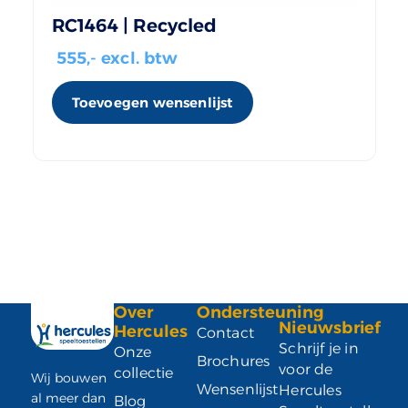
RC1464 | Recycled
555
,- excl. btw
Toevoegen wensenlijst
Over
Ondersteuning
Nieuwsbrief
Hercules
Contact
Schrijf je in
Onze
Brochures
voor de
collectie
Wij bouwen
Wensenlijst
Hercules
al meer dan
Blog