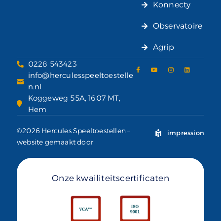
Konnecty
Observatoire
Agrip
0228 543423
info@herculesspeeltoestelle
n.nl
Koggeweg 55A, 1607 MT,
Hem
©2026 Hercules Speeltoestellen –
impression
website gemaakt door
Onze kwailiteitscertificaten