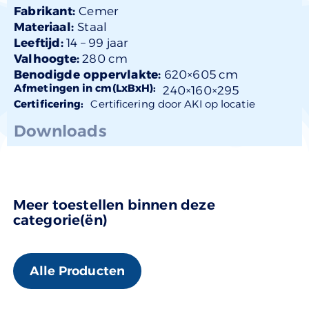
Fabrikant:
Cemer
Materiaal:
Staal
Leeftijd:
14 –
99 jaar
Valhoogte:
280 cm
Benodigde oppervlakte:
620×605 cm
Afmetingen in cm(LxBxH):
240×
160
×295
Certificering:
Certificering door AKI op locatie
Downloads
Meer toestellen binnen deze
categorie(ën)
Alle Producten