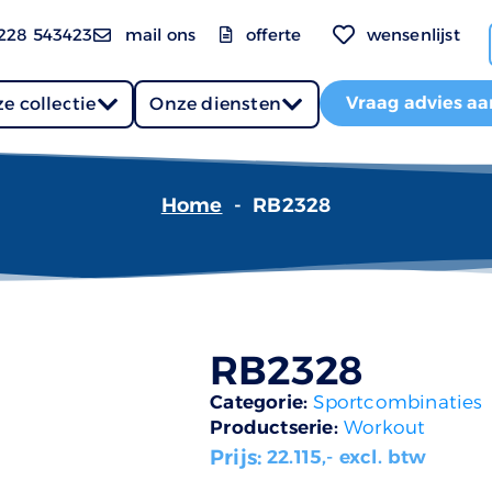
228 543423
mail ons
offerte
wensenlijst
Vraag advies aa
e collectie
Onze diensten
Home
-
RB2328
RB2328
Categorie:
Sportcombinaties
Productserie:
Workout
Prijs:
22.115
,- excl. btw