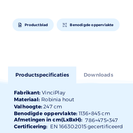
Productblad
Benodigde oppervlakte
Productspecificaties
Downloads
Fabrikant:
VinciPlay
Materiaal:
Robinia hout
Valhoogte:
247 cm
Benodigde oppervlakte:
1136×845 cm
Afmetingen in cm(LxBxH):
786×
475
×347
Certificering:
EN 16630:2015 gecertificeerd