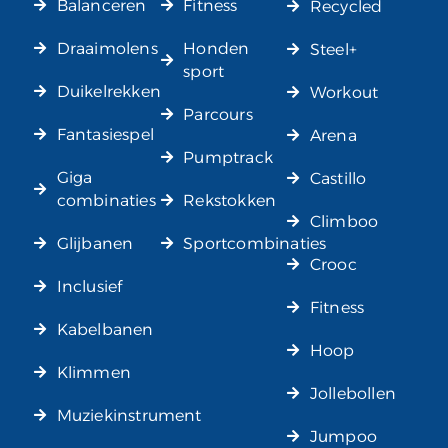
Balanceren
Fitness
Recycled
Draaimolens
Honden
Steel+
sport
Duikelrekken
Workout
Parcours
Fantasiespel
Arena
Pumptrack
Giga
Castillo
combinaties
Rekstokken
Climboo
Glijbanen
Sportcombinaties
Crooc
Inclusief
Fitness
Kabelbanen
Hoop
Klimmen
Jollebollen
Muziekinstrument
Jumpoo