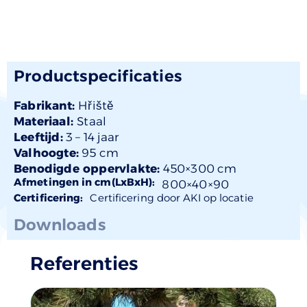
Productspecificaties
Fabrikant:
Hřiště
Materiaal:
Staal
Leeftijd:
3 –
14 jaar
Valhoogte:
95 cm
Benodigde oppervlakte:
450×300 cm
Afmetingen in cm(LxBxH):
800×
40
×90
Certificering:
Certificering door AKI op locatie
Downloads
Referenties