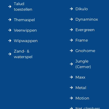
Talud
Dikulo
toestellen
Dynaminox
Themaspel
Evergreen
Veerwippen
Frame
Wipwappen
Gnohome
Zand- &
waterspel
Jungle
(Cemer)
Maxx
Metal
Motion
Net climbers