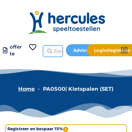
offer
Advies
Login/registreer
te
Home
-
PA0500| Kletspalen (SET)
Registreer en bespaar 15%