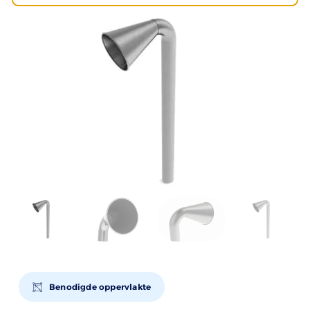
Benodigde oppervlakte