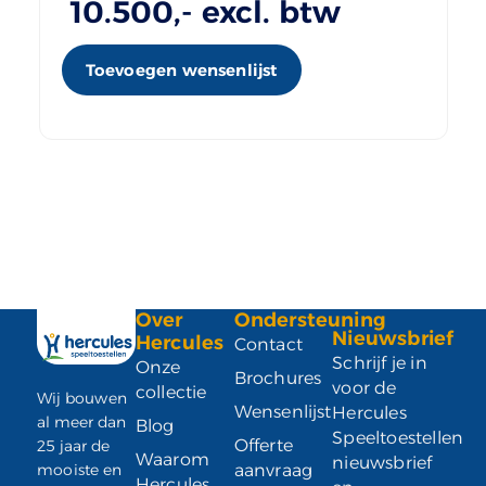
10.500
,- excl. btw
Toevoegen wensenlijst
Over
Ondersteuning
Nieuwsbrief
Hercules
Contact
Schrijf je in
Onze
Brochures
voor de
collectie
Wij bouwen
Wensenlijst
Hercules
al meer dan
Blog
Speeltoestellen
Offerte
25 jaar de
Waarom
nieuwsbrief
mooiste en
aanvraag
Hercules