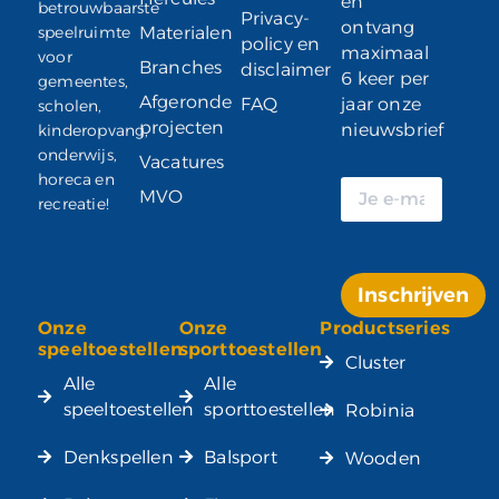
en
betrouwbaarste
Privacy-
ontvang
speelruimte
Materialen
policy en
maximaal
voor
Branches
disclaimer
6 keer per
gemeentes,
Afgeronde
FAQ
jaar onze
scholen,
projecten
nieuwsbrief
kinderopvang,
onderwijs,
Vacatures
horeca en
MVO
recreatie!
Inschrijven
Onze
Onze
Productseries
Alternative:
speeltoestellen
sporttoestellen
Cluster
Alle
Alle
speeltoestellen
sporttoestellen
Robinia
Denkspellen
Balsport
Wooden