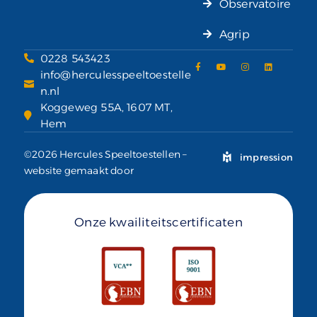
Observatoire
Agrip
0228 543423
info@herculesspeeltoestelle
n.nl
Koggeweg 55A, 1607 MT,
Hem
©2026 Hercules Speeltoestellen –
impression
website gemaakt door
Onze kwailiteitscertificaten