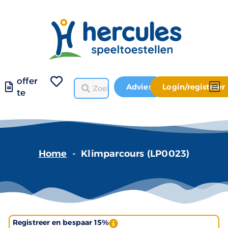
offer
Advies
Login/registreer
te
Home
-
Klimparcours (LP0023)
Registreer en bespaar 15%