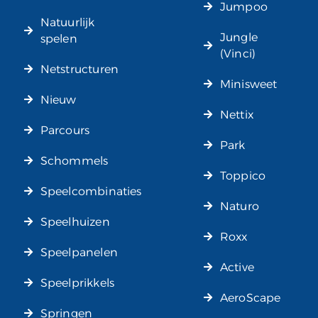
Jumpoo
Natuurlijk
Jungle
spelen
(Vinci)
Netstructuren
Minisweet
Nieuw
Nettix
Parcours
Park
Schommels
Toppico
Speelcombinaties
Naturo
Speelhuizen
Roxx
Speelpanelen
Active
Speelprikkels
AeroScape
Springen