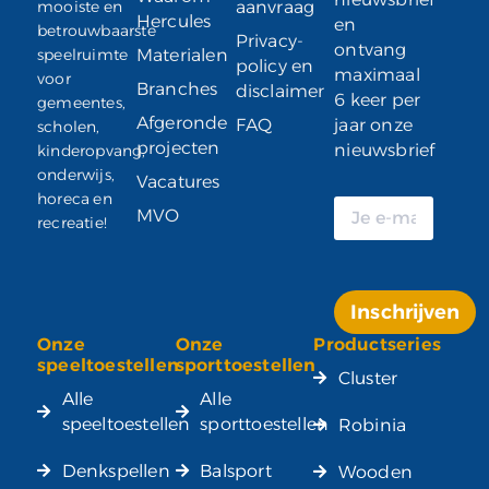
mooiste en
aanvraag
Hercules
en
betrouwbaarste
Privacy-
ontvang
speelruimte
Materialen
policy en
maximaal
voor
Branches
disclaimer
6 keer per
gemeentes,
Afgeronde
FAQ
jaar onze
scholen,
projecten
nieuwsbrief
kinderopvang,
onderwijs,
Vacatures
horeca en
MVO
recreatie!
Inschrijven
Onze
Onze
Productseries
Alternative:
speeltoestellen
sporttoestellen
Cluster
Alle
Alle
speeltoestellen
sporttoestellen
Robinia
Denkspellen
Balsport
Wooden