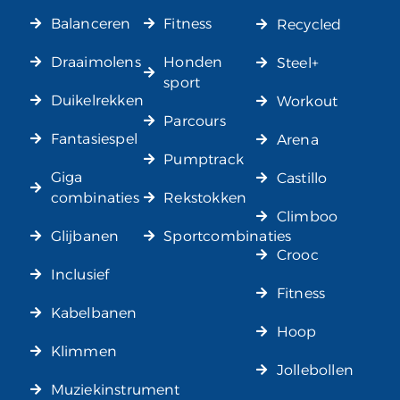
Balanceren
Fitness
Recycled
Draaimolens
Honden
Steel+
sport
Duikelrekken
Workout
Parcours
Fantasiespel
Arena
Pumptrack
Giga
Castillo
combinaties
Rekstokken
Climboo
Glijbanen
Sportcombinaties
Crooc
Inclusief
Fitness
Kabelbanen
Hoop
Klimmen
Jollebollen
Muziekinstrument