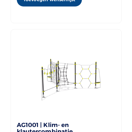
AG1001 | Klim- en
klautercombinatie