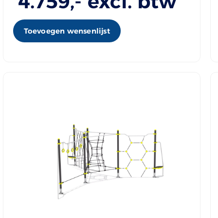
4.759
,- excl. btw
Toevoegen wensenlijst