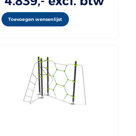
4.839
,- excl. btw
Toevoegen wensenlijst