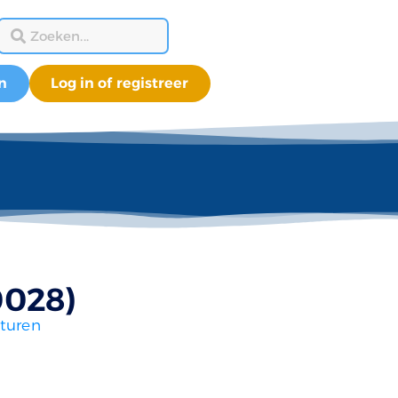
n
Log in of registreer
0028)
turen