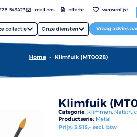
228 543423
mail ons
offerte
wensenlijst
Vraag advies aa
e collectie
Onze diensten
Home
-
Klimfuik (MT0028)
Klimfuik (MT
Categorie:
Klimmen
,
Netstruc
Productserie:
Metal
Prijs:
3.515
,- excl. btw