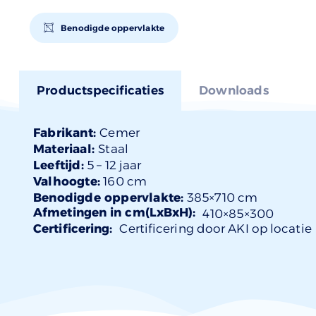
Benodigde oppervlakte
Productspecificaties
Downloads
Fabrikant:
Cemer
Materiaal:
Staal
Leeftijd:
5 –
12 jaar
Valhoogte:
160 cm
Benodigde oppervlakte:
385×710 cm
Afmetingen in cm(LxBxH):
410×
85
×300
Certificering:
Certificering door AKI op locatie