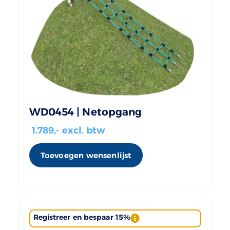
WD0454 | Netopgang
1.789
,- excl. btw
Toevoegen wensenlijst
Registreer en bespaar 15%