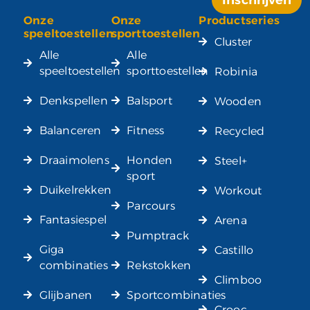
Onze
Onze
Productseries
Alternative:
speeltoestellen
sporttoestellen
Cluster
Alle
Alle
speeltoestellen
sporttoestellen
Robinia
Denkspellen
Balsport
Wooden
Balanceren
Fitness
Recycled
Draaimolens
Honden
Steel+
sport
Duikelrekken
Workout
Parcours
Fantasiespel
Arena
Pumptrack
Giga
Castillo
combinaties
Rekstokken
Climboo
Glijbanen
Sportcombinaties
Crooc