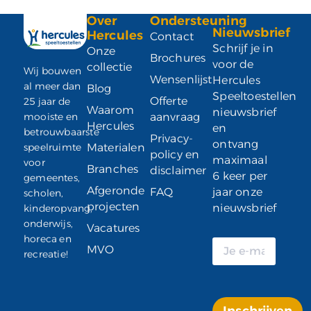
Over
Ondersteuning
Nieuwsbrief
Hercules
Contact
Schrijf je in
Onze
Brochures
voor de
collectie
Wij bouwen
Wensenlijst
Hercules
al meer dan
Blog
Speeltoestellen
Offerte
25 jaar de
Waarom
nieuwsbrief
mooiste en
aanvraag
Hercules
en
betrouwbaarste
Privacy-
ontvang
speelruimte
Materialen
policy en
maximaal
voor
Branches
disclaimer
6 keer per
gemeentes,
Afgeronde
FAQ
jaar onze
scholen,
projecten
nieuwsbrief
kinderopvang,
onderwijs,
Vacatures
horeca en
MVO
recreatie!
Inschrijven