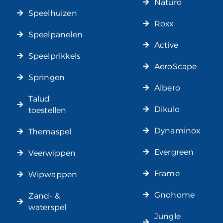
Naturo
Speelhuizen
Roxx
Speelpanelen
Active
Speelprikkels
AeroScape
Springen
Albero
Talud
Dikulo
toestellen
Dynaminox
Themaspel
Evergreen
Veerwippen
Frame
Wipwappen
Gnohome
Zand- &
waterspel
Jungle