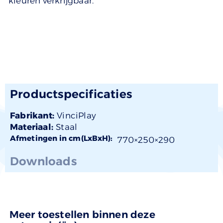
kleuren verkrijgbaar.
Productspecificaties
Fabrikant:
VinciPlay
Materiaal:
Staal
Afmetingen in cm(LxBxH):
770×
250
×290
Downloads
Meer toestellen binnen deze