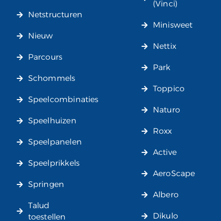
(Vinci)
Netstructuren
Minisweet
Nieuw
Nettix
Parcours
Park
Schommels
Toppico
Speelcombinaties
Naturo
Speelhuizen
Roxx
Speelpanelen
Active
Speelprikkels
AeroScape
Springen
Albero
Talud
Dikulo
toestellen