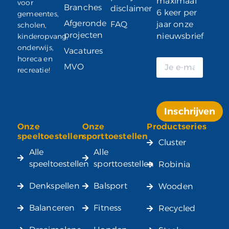
maximaal
voor
Branches
disclaimer
6 keer per
gemeentes,
Afgeronde
FAQ
jaar onze
scholen,
projecten
nieuwsbrief
kinderopvang,
onderwijs,
Vacatures
horeca en
MVO
recreatie!
Inschrijven
Onze
Onze
Productseries
Alternative:
speeltoestellen
sporttoestellen
Cluster
Alle
Alle
speeltoestellen
sporttoestellen
Robinia
Denkspellen
Balsport
Wooden
Balanceren
Fitness
Recycled