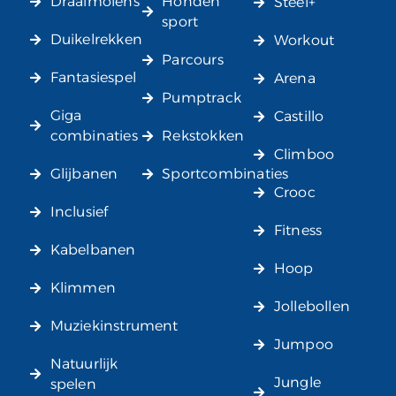
Draaimolens
Honden
Steel+
sport
Duikelrekken
Workout
Parcours
Fantasiespel
Arena
Pumptrack
Giga
Castillo
combinaties
Rekstokken
Climboo
Glijbanen
Sportcombinaties
Crooc
Inclusief
Fitness
Kabelbanen
Hoop
Klimmen
Jollebollen
Muziekinstrument
Jumpoo
Natuurlijk
Jungle
spelen