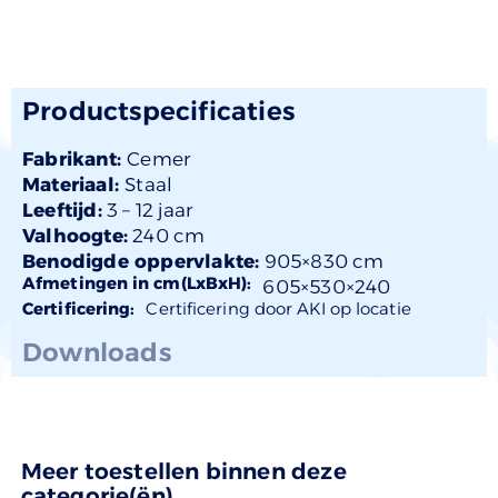
Productspecificaties
Fabrikant:
Cemer
Materiaal:
Staal
Leeftijd:
3 –
12 jaar
Valhoogte:
240 cm
Benodigde oppervlakte:
905×830 cm
Afmetingen in cm(LxBxH):
605×
530
×240
Certificering:
Certificering door AKI op locatie
Downloads
Meer toestellen binnen deze
categorie(ën)