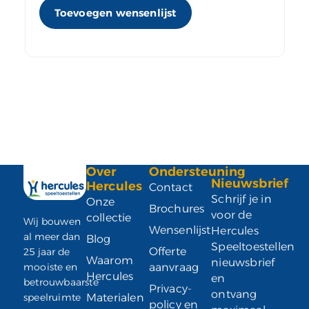
Toevoegen wensenlijst
Over
Ondersteuning
Nieuwsbrief
Hercules
Contact
Schrijf je in
Onze
Brochures
voor de
collectie
Wij bouwen
Wensenlijst
Hercules
al meer dan
Blog
Speeltoestellen
Offerte
25 jaar de
Waarom
nieuwsbrief
mooiste en
aanvraag
Hercules
en
betrouwbaarste
Privacy-
ontvang
speelruimte
Materialen
policy en