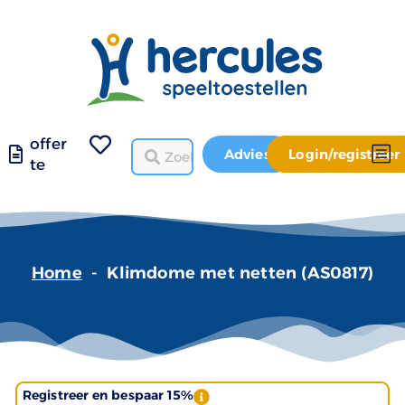
offer
Advies
Login/registreer
te
Home
-
Klimdome met netten (AS0817)
Registreer en bespaar 15%