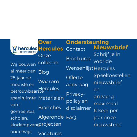
Over
Ondersteuning
Nieuwsbrief
Hercules
Contact
Schrijf je in
Onze
Brochures
voor de
collectie
Wij bouwen
Wensenlijst
Hercules
al meer dan
Blog
Speeltoestellen
Offerte
25 jaar de
Waarom
nieuwsbrief
mooiste en
aanvraag
Hercules
en
betrouwbaarste
Privacy-
ontvang
speelruimte
Materialen
policy en
maximaal
voor
Branches
disclaimer
6 keer per
gemeentes,
Afgeronde
FAQ
jaar onze
scholen,
projecten
nieuwsbrief
kinderopvang,
onderwijs,
Vacatures