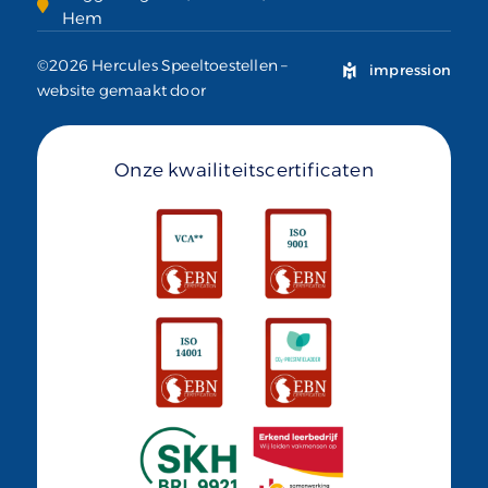
Hem
©2026 Hercules Speeltoestellen –
impression
website gemaakt door
Onze kwailiteitscertificaten