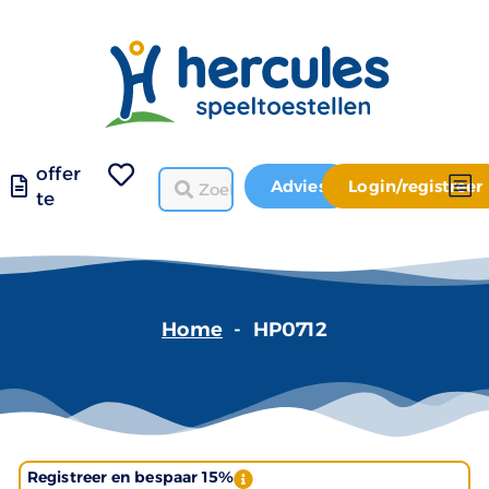
offer
Advies
Login/registreer
te
Home
-
HP0712
Registreer en bespaar 15%