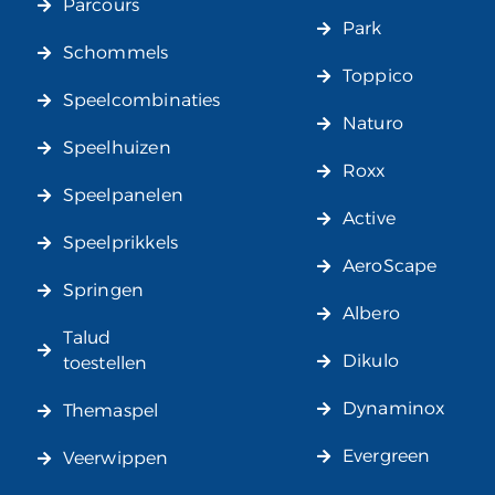
Parcours
Park
Schommels
Toppico
Speelcombinaties
Naturo
Speelhuizen
Roxx
Speelpanelen
Active
Speelprikkels
AeroScape
Springen
Albero
Talud
Dikulo
toestellen
Dynaminox
Themaspel
Evergreen
Veerwippen