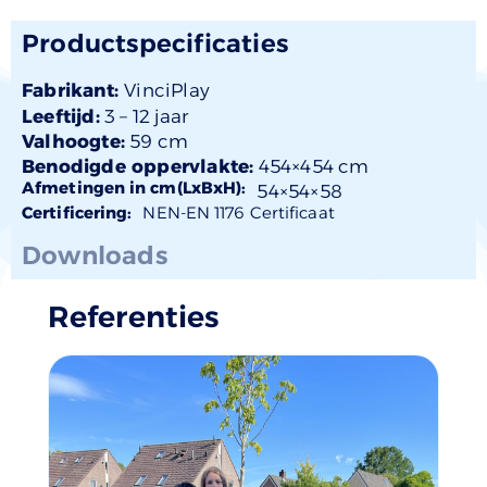
Productspecificaties
Fabrikant:
VinciPlay
Leeftijd:
3 –
12 jaar
Valhoogte:
59 cm
Benodigde oppervlakte:
454×454 cm
Afmetingen in cm(LxBxH):
54×
54
×58
Certificering:
NEN-EN 1176 Certificaat
Downloads
Referenties