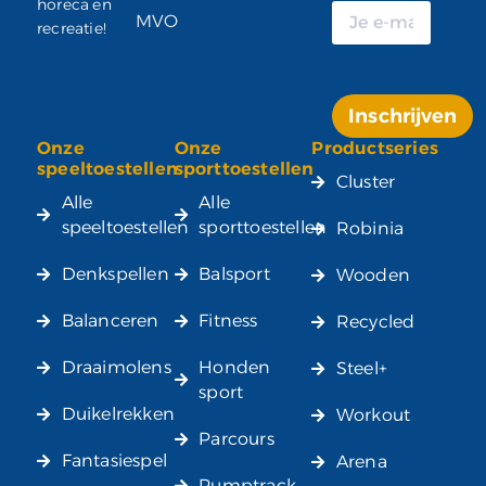
horeca en
MVO
recreatie!
Inschrijven
Onze
Onze
Productseries
Alternative:
speeltoestellen
sporttoestellen
Cluster
Alle
Alle
speeltoestellen
sporttoestellen
Robinia
Denkspellen
Balsport
Wooden
Balanceren
Fitness
Recycled
Draaimolens
Honden
Steel+
sport
Duikelrekken
Workout
Parcours
Fantasiespel
Arena
Pumptrack