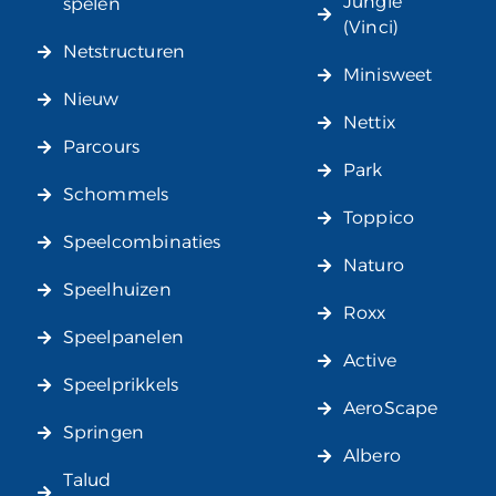
Jungle
spelen
(Vinci)
Netstructuren
Minisweet
Nieuw
Nettix
Parcours
Park
Schommels
Toppico
Speelcombinaties
Naturo
Speelhuizen
Roxx
Speelpanelen
Active
Speelprikkels
AeroScape
Springen
Albero
Talud