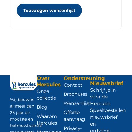
Toevoegen wensenlijst
Over
Ondersteuning
Nieuwsbrief
Hercules
Contact
Schrijf je in
Onze
Brochures
voor de
collectie
Wij bouwen
Wensenlijst
Hercules
al meer dan
Blog
Speeltoestellen
Offerte
25 jaar de
Waarom
nieuwsbrief
mooiste en
aanvraag
Hercules
en
betrouwbaarste
Privacy-
ontvang
speelruimte