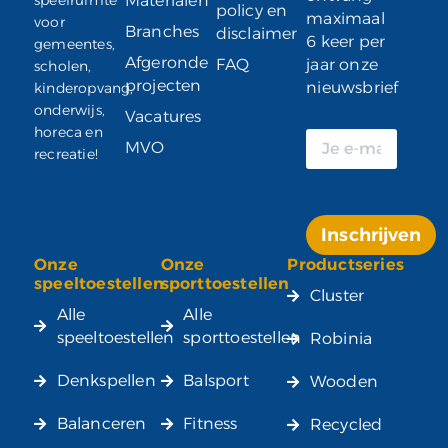
Materialen
policy en
maximaal
voor
Branches
disclaimer
6 keer per
gemeentes,
Afgeronde
FAQ
jaar onze
scholen,
projecten
nieuwsbrief
kinderopvang,
onderwijs,
Vacatures
horeca en
MVO
recreatie!
Inschrijven
Onze
Onze
Productseries
Alternative:
speeltoestellen
sporttoestellen
Cluster
Alle
Alle
speeltoestellen
sporttoestellen
Robinia
Denkspellen
Balsport
Wooden
Balanceren
Fitness
Recycled