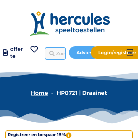
offer
Advies
Login/registreer
te
Home
-
HP0721 | Draainet
Registreer en bespaar 15%