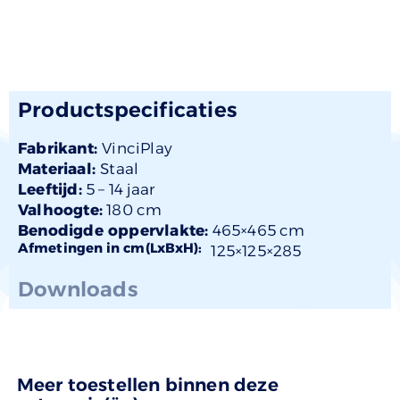
Productspecificaties
Fabrikant:
VinciPlay
Materiaal:
Staal
Leeftijd:
5 –
14 jaar
Valhoogte:
180 cm
Benodigde oppervlakte:
465×465 cm
Afmetingen in cm(LxBxH):
125×
125
×285
Downloads
Meer toestellen binnen deze