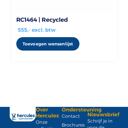
RC1464 | Recycled
555
,- excl. btw
Toevoegen wensenlijst
Over
Ondersteuning
Nieuwsbrief
Hercules
Contact
Schrijf je in
Onze
Brochures
voor de