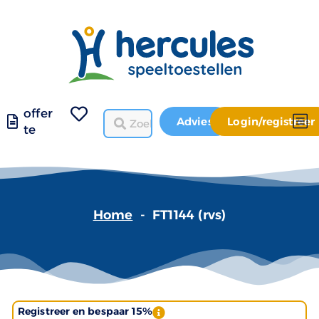
offer
Advies
Login/registreer
te
Home
-
FT1144 (rvs)
Registreer en bespaar 15%