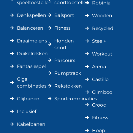
speeltoestellen
sporttoestellen
Robinia
Denkspellen
Balsport
Wooden
Balanceren
Fitness
Recycled
Draaimolens
Honden
Steel+
sport
Duikelrekken
Workout
Parcours
Fantasiespel
Arena
Pumptrack
Giga
Castillo
combinaties
Rekstokken
Climboo
Glijbanen
Sportcombinaties
Crooc
Inclusief
Fitness
Kabelbanen
Hoop