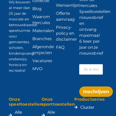
collectie
Wij bouwen
Wensenlijst
Hercules
al meer dan
Blog
Speeltoestellen
Offerte
25 jaar de
Waarom
nieuwsbrief
mooiste en
aanvraag
Hercules
en
betrouwbaarste
Privacy-
ontvang
speelruimte
Materialen
policy en
maximaal
voor
Branches
disclaimer
6 keer per
gemeentes,
Afgeronde
FAQ
jaar onze
scholen,
projecten
nieuwsbrief
kinderopvang,
onderwijs,
Vacatures
horeca en
MVO
recreatie!
Inschrijven
Onze
Onze
Productseries
Alternative:
speeltoestellen
sporttoestellen
Cluster
Alle
Alle