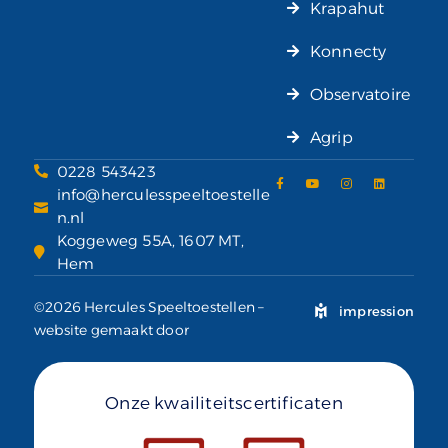
Krapahut
Konnecty
Observatoire
Agrip
0228 543423
info@herculesspeeltoestelle
n.nl
Koggeweg 55A, 1607 MT,
Hem
©2026 Hercules Speeltoestellen –
impression
website gemaakt door
Onze kwailiteitscertificaten