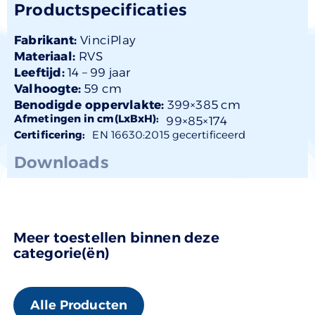
Productspecificaties
Fabrikant:
VinciPlay
Materiaal:
RVS
Leeftijd:
14 –
99 jaar
Valhoogte:
59 cm
Benodigde oppervlakte:
399×385 cm
Afmetingen in cm(LxBxH):
99×
85
×174
Certificering:
EN 16630:2015 gecertificeerd
Downloads
Meer toestellen binnen deze
categorie(ën)
Alle Producten