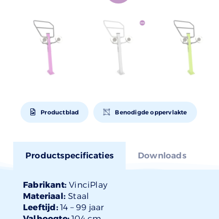
Productblad
Benodigde oppervlakte
Productspecificaties
Downloads
Fabrikant:
VinciPlay
Materiaal:
Staal
Leeftijd:
14 –
99 jaar
Valhoogte:
104 cm