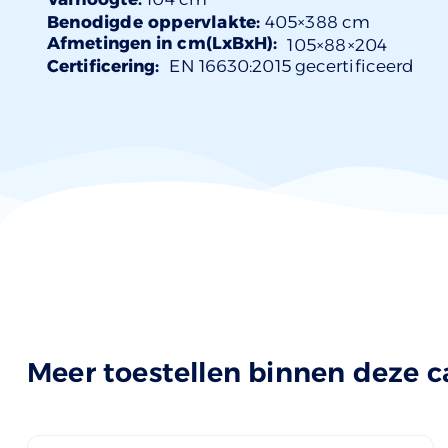
Benodigde oppervlakte:
405×388 cm
Afmetingen in cm(LxBxH):
105×
88
×204
Certificering:
EN 16630:2015 gecertificeerd
Meer toestellen binnen deze c