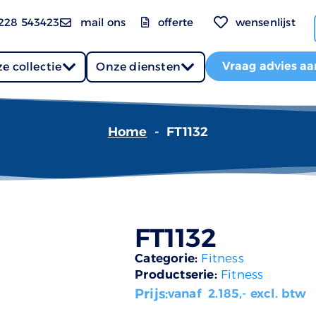
228 543423
mail ons
offerte
wensenlijst
Vraag advies aa
e collectie
Onze diensten
Home
-
FT1132
FT1132
Categorie:
Fitness
Productserie:
Fitness
Prijs:
vanaf
2.185
,- excl. btw