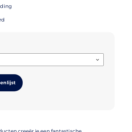
uding
rd
Alternative:
nlijst
ucten creeër je een fantastische