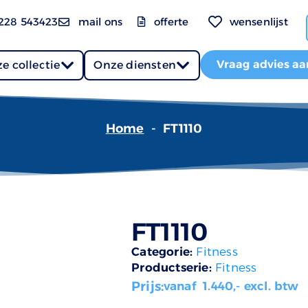
228 543423
mail ons
offerte
wensenlijst
Vraag advies aa
e collectie
Onze diensten
Home
-
FT1110
FT1110
Categorie:
Fitness
Productserie:
Fitness
Prijs:
vanaf
1.440
,- excl. btw