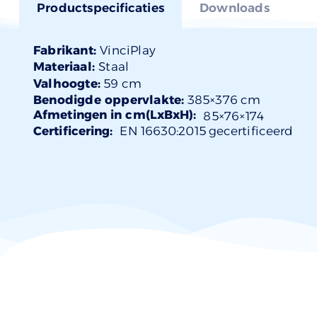
Productspecificaties
Downloads
Fabrikant:
VinciPlay
Materiaal:
Staal
Valhoogte:
59 cm
Benodigde oppervlakte:
385×376 cm
Afmetingen in cm(LxBxH):
85×
76
×174
Certificering:
EN 16630:2015 gecertificeerd