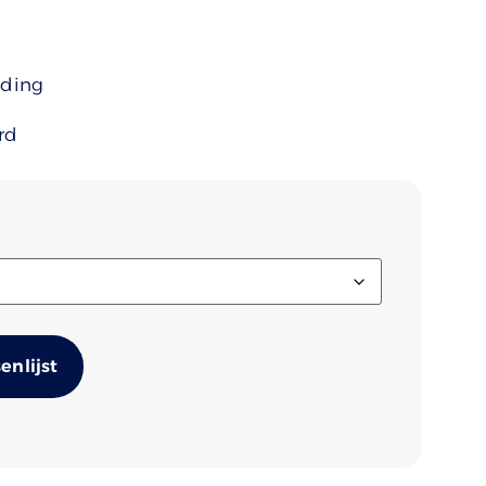
uding
rd
Alternative:
nlijst