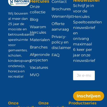
Nieuwsbrief
Hercules
Contact
Schrijf je in
Onze
Brochures
voor de
collectie
Wij bouwen
Wensenlijst
Hercules
al meer dan
Blog
Speeltoestellen
Offerte
25 jaar de
Waarom
nieuwsbrief
mooiste en
aanvraag
Hercules
en
betrouwbaarste
Privacy-
ontvang
speelruimte
Materialen
policy en
maximaal
voor
Branches
disclaimer
6 keer per
gemeentes,
Afgeronde
FAQ
jaar onze
scholen,
projecten
nieuwsbrief
kinderopvang,
onderwijs,
Vacatures
horeca en
MVO
recreatie!
Inschrijven
Onze
Onze
Productseries
Alternative: