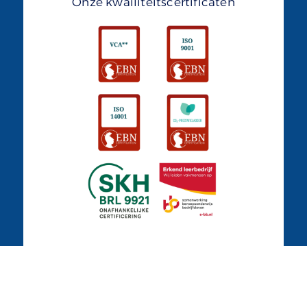
Onze kwailiteitscertificaten