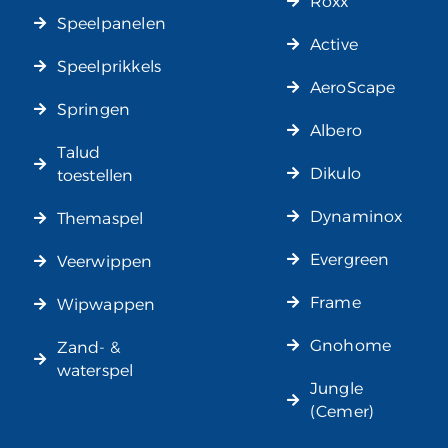
Roxx
Speelpanelen
Active
Speelprikkels
AeroScape
Springen
Albero
Talud
Dikulo
toestellen
Dynaminox
Themaspel
Evergreen
Veerwippen
Frame
Wipwappen
Gnohome
Zand- &
waterspel
Jungle
(Cemer)