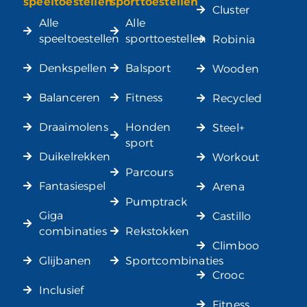
speeltoestellen
sporttoestellen
Cluster
Alle
Alle
speeltoestellen
sporttoestellen
Robinia
Denkspellen
Balsport
Wooden
Balanceren
Fitness
Recycled
Draaimolens
Honden
Steel+
sport
Duikelrekken
Workout
Parcours
Fantasiespel
Arena
Pumptrack
Giga
Castillo
combinaties
Rekstokken
Climboo
Glijbanen
Sportcombinaties
Crooc
Inclusief
Fitness