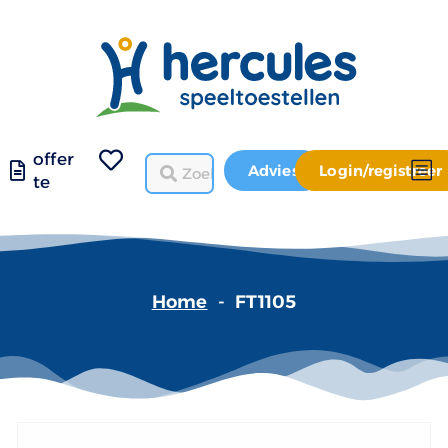
offer
Advies
Login/registreer
te
Home
-
FT1105