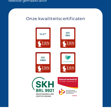
website gemaakt door
Onze kwailiteitscertificaten