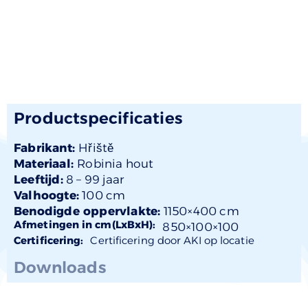
Productspecificaties
Fabrikant:
Hřiště
Materiaal:
Robinia hout
Leeftijd:
8 –
99 jaar
Valhoogte:
100 cm
Benodigde oppervlakte:
1150×400 cm
Afmetingen in cm(LxBxH):
850×
100
×100
Certificering:
Certificering door AKI op locatie
Downloads