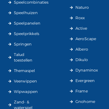
Speelcombinaties
Naturo
Speelhuizen
Roxx
Speelpanelen
Active
Speelprikkels
AeroScape
Springen
Albero
Talud
Dikulo
toestellen
Dynaminox
Themaspel
Evergreen
Veerwippen
Frame
Wipwappen
Gnohome
Zand- &
waterspel