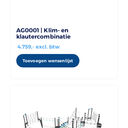
AG0001 | Klim- en
klautercombinatie
4.759
,- excl. btw
Toevoegen wensenlijst