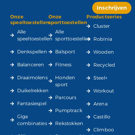
Inschrijven
Onze
Onze
Productseries
Alternative:
speeltoestellen
sporttoestellen
Cluster
Alle
Alle
speeltoestellen
sporttoestellen
Robinia
Denkspellen
Balsport
Wooden
Balanceren
Fitness
Recycled
Draaimolens
Honden
Steel+
sport
Duikelrekken
Workout
Parcours
Fantasiespel
Arena
Pumptrack
Giga
Castillo
combinaties
Rekstokken
Climboo