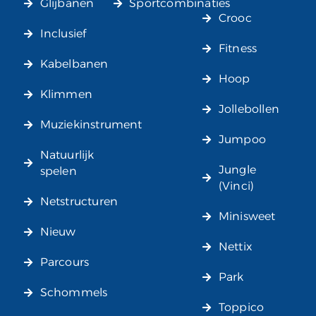
Glijbanen
Sportcombinaties
Crooc
Inclusief
Fitness
Kabelbanen
Hoop
Klimmen
Jollebollen
Muziekinstrument
Jumpoo
Natuurlijk
Jungle
spelen
(Vinci)
Netstructuren
Minisweet
Nieuw
Nettix
Parcours
Park
Schommels
Toppico