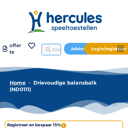
offer
Advies
Login/registreer
te
Home
-
Drievoudige balansbalk
(ND0111)
Registreer en bespaar 15%