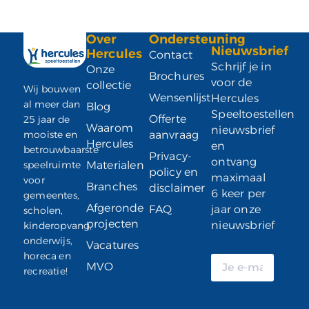
Over
Ondersteuning
Nieuwsbrief
Hercules
Contact
Schrijf je in
Onze
Brochures
voor de
collectie
Wij bouwen
Wensenlijst
Hercules
al meer dan
Blog
Speeltoestellen
Offerte
25 jaar de
Waarom
nieuwsbrief
mooiste en
aanvraag
Hercules
en
betrouwbaarste
Privacy-
ontvang
speelruimte
Materialen
policy en
maximaal
voor
Branches
disclaimer
6 keer per
gemeentes,
Afgeronde
FAQ
jaar onze
scholen,
projecten
nieuwsbrief
kinderopvang,
onderwijs,
Vacatures
horeca en
MVO
recreatie!