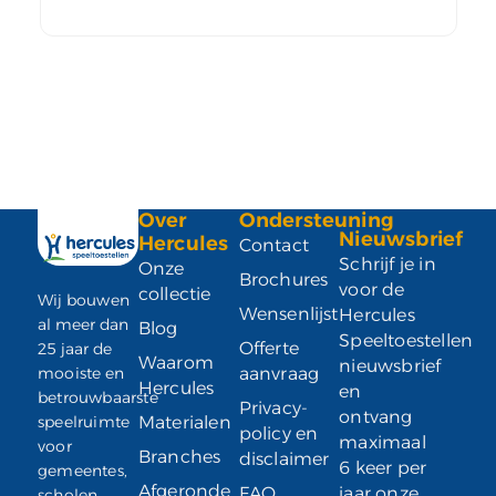
Over
Ondersteuning
Nieuwsbrief
Hercules
Contact
Schrijf je in
Onze
Brochures
voor de
collectie
Wij bouwen
Wensenlijst
Hercules
al meer dan
Blog
Speeltoestellen
Offerte
25 jaar de
Waarom
nieuwsbrief
mooiste en
aanvraag
Hercules
en
betrouwbaarste
Privacy-
ontvang
speelruimte
Materialen
policy en
maximaal
voor
Branches
disclaimer
6 keer per
gemeentes,
Afgeronde
FAQ
jaar onze
scholen,