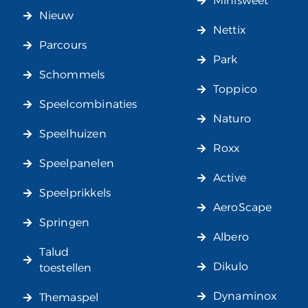
Minisweet
Nieuw
Nettix
Parcours
Park
Schommels
Toppico
Speelcombinaties
Naturo
Speelhuizen
Roxx
Speelpanelen
Active
Speelprikkels
AeroScape
Springen
Albero
Talud
Dikulo
toestellen
Dynaminox
Themaspel