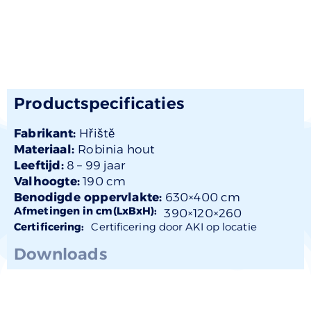
Productspecificaties
Fabrikant:
Hřiště
Materiaal:
Robinia hout
Leeftijd:
8 –
99 jaar
Valhoogte:
190 cm
Benodigde oppervlakte:
630×400 cm
Afmetingen in cm(LxBxH):
390×
120
×260
Certificering:
Certificering door AKI op locatie
Downloads