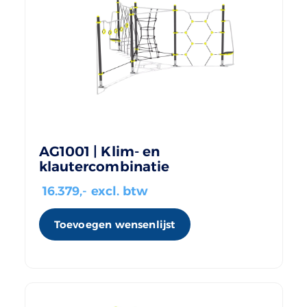
AG1001 | Klim- en
klautercombinatie
16.379
,- excl. btw
Toevoegen wensenlijst