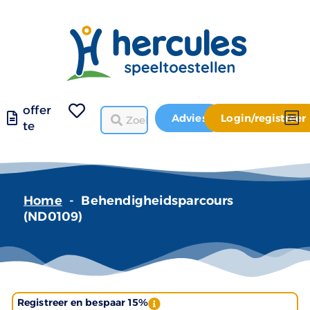
offer
Advies
Login/registreer
te
Home
-
Behendigheidsparcours
(ND0109)
Registreer en bespaar 15%