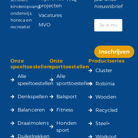
projecten
nieuwsbrief
kinderopvang,
onderwijs,
Vacatures
horeca en
MVO
recreatie!
Inschrijven
Onze
Onze
Productseries
Alternative:
speeltoestellen
sporttoestellen
Cluster
Alle
Alle
speeltoestellen
sporttoestellen
Robinia
Denkspellen
Balsport
Wooden
Balanceren
Fitness
Recycled
Draaimolens
Honden
Steel+
sport
Duikelrekken
Workout