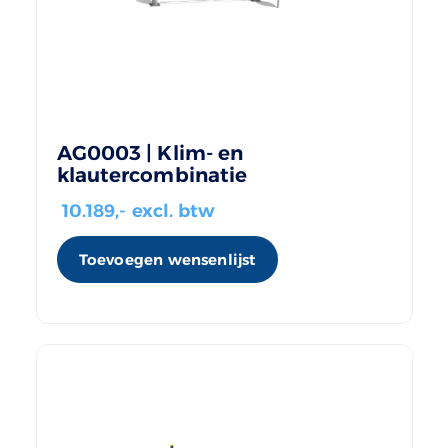
AG0003 | Klim- en
klautercombinatie
10.189
,- excl. btw
Toevoegen wensenlijst