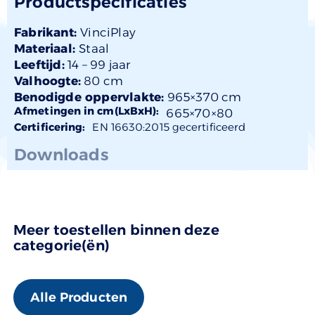
Productspecificaties
Fabrikant:
VinciPlay
Materiaal:
Staal
Leeftijd:
14 –
99 jaar
Valhoogte:
80 cm
Benodigde oppervlakte:
965×370 cm
Afmetingen in cm(LxBxH):
665×
70
×80
Certificering:
EN 16630:2015 gecertificeerd
Downloads
Meer toestellen binnen deze
categorie(ën)
Alle Producten