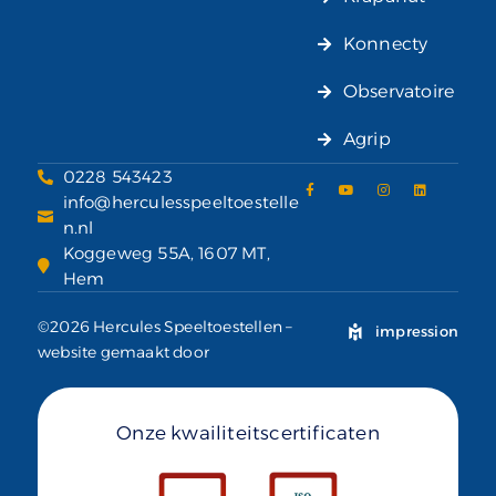
Konnecty
Observatoire
Agrip
0228 543423
info@herculesspeeltoestelle
n.nl
Koggeweg 55A, 1607 MT,
Hem
©2026 Hercules Speeltoestellen –
impression
website gemaakt door
Onze kwailiteitscertificaten