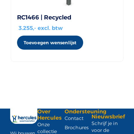
RC1466 | Recycled
3.255
,- excl. btw
Toevoegen wensenlijst
Over
Ondersteuning
Nieuwsbrief
Hercules
Contact
Schrijf je in
Onze
Brochures
voor de
collectie
Wij bouwen