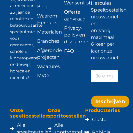
Wensenlijst
Hercules
al meer dan
Blog
Speeltoestellen
Offerte
25 jaar de
Waarom
nieuwsbrief
mooiste en
aanvraag
Hercules
en
betrouwbaarste
Privacy-
ontvang
speelruimte
Materialen
policy en
maximaal
voor
Branches
disclaimer
6 keer per
gemeentes,
Afgeronde
FAQ
jaar onze
scholen,
projecten
nieuwsbrief
kinderopvang,
onderwijs,
Vacatures
horeca en
MVO
recreatie!
Inschrijven
Onze
Onze
Productseries
Alternative:
speeltoestellen
sporttoestellen
Cluster
Alle
Alle
speeltoestellen
sporttoestellen
Robinia