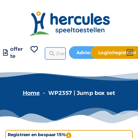
offer
Advies
Login/registreer
te
Home
-
WP2357 | Jump box set
Registreer en bespaar 15%