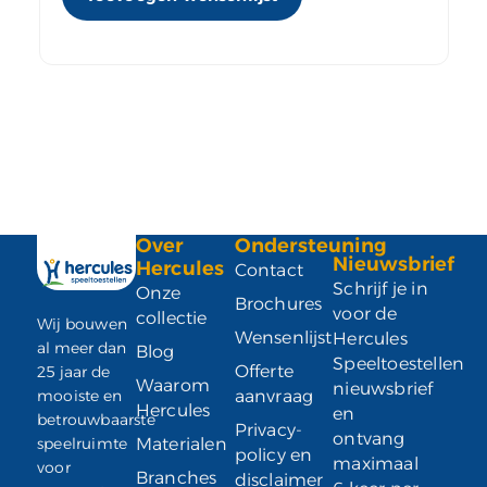
Over
Ondersteuning
Nieuwsbrief
Hercules
Contact
Schrijf je in
Onze
Brochures
voor de
collectie
Wij bouwen
Wensenlijst
Hercules
al meer dan
Blog
Speeltoestellen
Offerte
25 jaar de
Waarom
nieuwsbrief
mooiste en
aanvraag
Hercules
en
betrouwbaarste
Privacy-
ontvang
speelruimte
Materialen
policy en
maximaal
voor
Branches
disclaimer