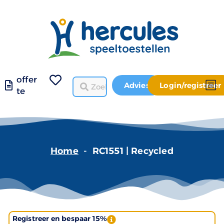
offer
Advies
Login/registreer
te
Home
-
RC1551 | Recycled
Registreer en bespaar 15%