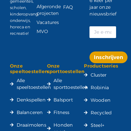
6 keer per
gemeentes,
Afgeronde
FAQ
jaar onze
scholen,
projecten
nieuwsbrief
kinderopvang,
onderwijs,
Vacatures
horeca en
MVO
recreatie!
Inschrijven
Onze
Onze
Productseries
Alternative:
speeltoestellen
sporttoestellen
Cluster
Alle
Alle
speeltoestellen
sporttoestellen
Robinia
Denkspellen
Balsport
Wooden
Balanceren
Fitness
Recycled
Draaimolens
Honden
Steel+