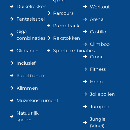
sport
Duikelrekken
Workout
Parcours
Fantasiespel
Arena
Pumptrack
Giga
Castillo
combinaties
Rekstokken
Climboo
Glijbanen
Sportcombinaties
Crooc
Inclusief
Fitness
Kabelbanen
Hoop
Klimmen
Jollebollen
Muziekinstrument
Jumpoo
Natuurlijk
Jungle
spelen
(Vinci)