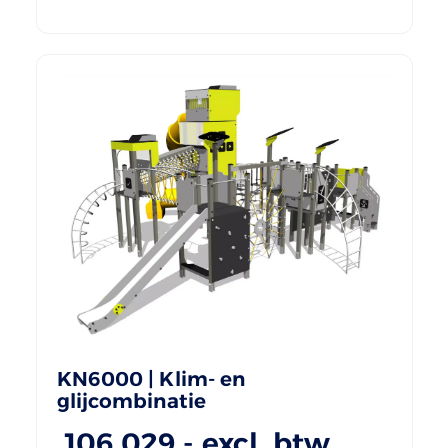
KN6000 | Klim- en
glijcombinatie
106.029
,- excl. btw