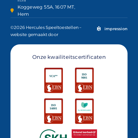
Koggeweg 55A, 1607 MT,
Hem
©2026 Hercules Speeltoestellen –
impression
website gemaakt door
Onze kwailiteitscertificaten