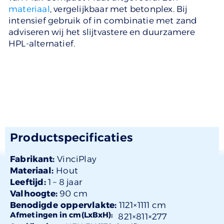
materiaal
, vergelijkbaar met betonplex. Bij
intensief gebruik of in combinatie met zand
adviseren wij het slijtvastere en duurzamere
HPL-alternatief.
Productspecificaties
Fabrikant:
VinciPlay
Materiaal:
Hout
Leeftijd:
1 –
8 jaar
Valhoogte:
90 cm
Benodigde oppervlakte:
1121×1111 cm
Afmetingen in cm(LxBxH):
821×
811
×277