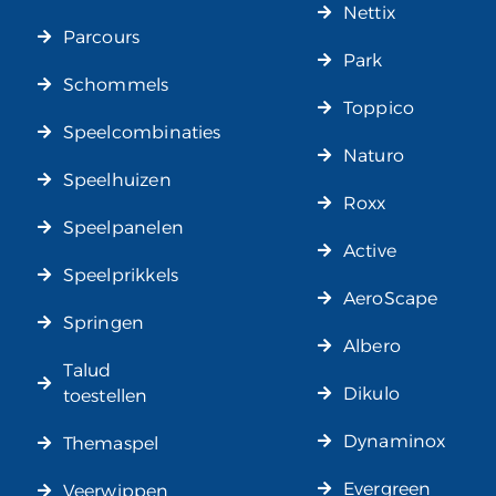
Nettix
Parcours
Park
Schommels
Toppico
Speelcombinaties
Naturo
Speelhuizen
Roxx
Speelpanelen
Active
Speelprikkels
AeroScape
Springen
Albero
Talud
Dikulo
toestellen
Dynaminox
Themaspel
Evergreen
Veerwippen