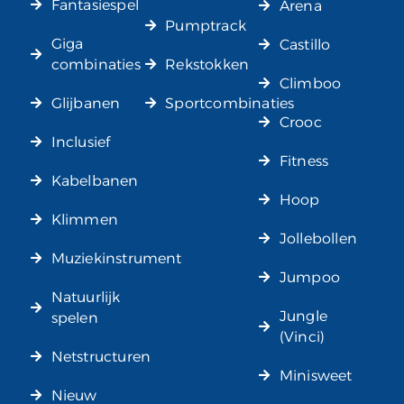
Fantasiespel
Arena
Pumptrack
Giga
Castillo
combinaties
Rekstokken
Climboo
Glijbanen
Sportcombinaties
Crooc
Inclusief
Fitness
Kabelbanen
Hoop
Klimmen
Jollebollen
Muziekinstrument
Jumpoo
Natuurlijk
Jungle
spelen
(Vinci)
Netstructuren
Minisweet
Nieuw