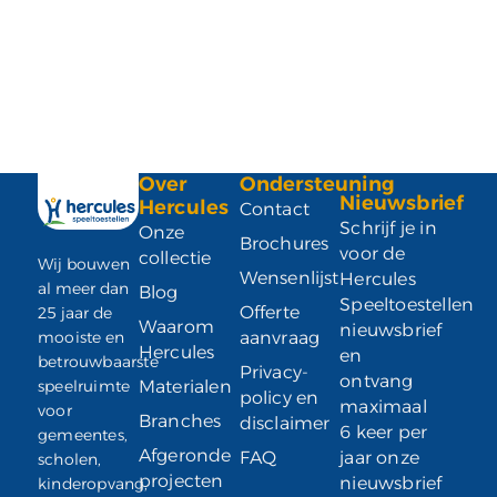
Over
Ondersteuning
Nieuwsbrief
Hercules
Contact
Schrijf je in
Onze
Brochures
voor de
collectie
Wij bouwen
Wensenlijst
Hercules
al meer dan
Blog
Speeltoestellen
Offerte
25 jaar de
Waarom
nieuwsbrief
mooiste en
aanvraag
Hercules
en
betrouwbaarste
Privacy-
ontvang
speelruimte
Materialen
policy en
maximaal
voor
Branches
disclaimer
6 keer per
gemeentes,
Afgeronde
FAQ
jaar onze
scholen,
projecten
nieuwsbrief
kinderopvang,