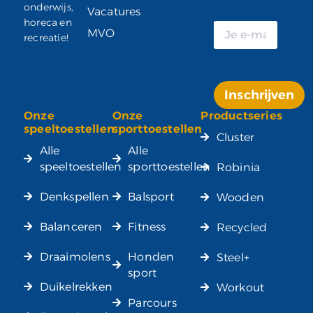
onderwijs,
Vacatures
horeca en
MVO
recreatie!
Inschrijven
Onze
Onze
Productseries
Alternative:
speeltoestellen
sporttoestellen
Cluster
Alle
Alle
speeltoestellen
sporttoestellen
Robinia
Denkspellen
Balsport
Wooden
Balanceren
Fitness
Recycled
Draaimolens
Honden
Steel+
sport
Duikelrekken
Workout
Parcours