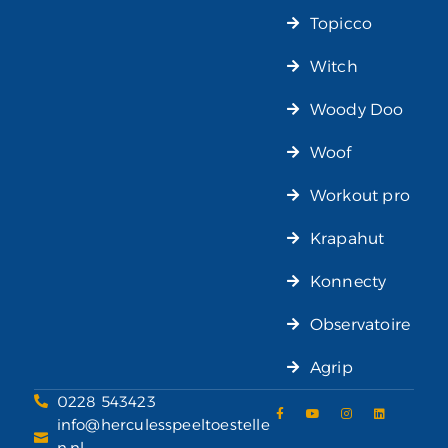
Topicco
Witch
Woody Doo
Woof
Workout pro
Krapahut
Konnecty
Observatoire
Agrip
0228 543423
info@herculesspeeltoestelle
n.nl