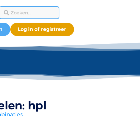
n
Log in of registreer
len: hpl
binaties