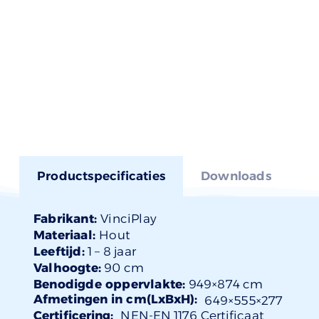
Productspecificaties
Downloads
Fabrikant:
VinciPlay
Materiaal:
Hout
Leeftijd:
1 –
8 jaar
Valhoogte:
90 cm
Benodigde oppervlakte:
949×874 cm
Afmetingen in cm(LxBxH):
649×
555
×277
Certificering:
NEN-EN 1176 Certificaat