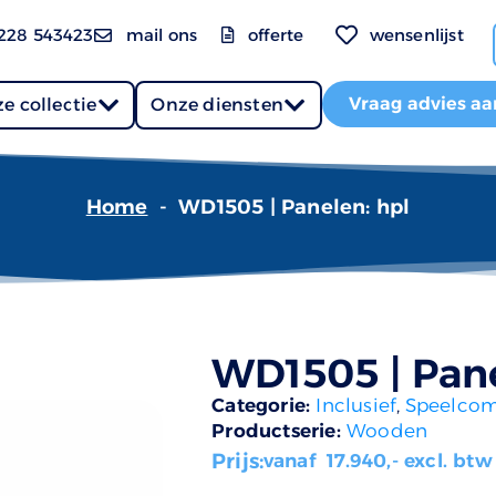
228 543423
mail ons
offerte
wensenlijst
Vraag advies aa
e collectie
Onze diensten
Home
-
WD1505 | Panelen: hpl
WD1505 | Pane
Categorie:
Inclusief
,
Speelcom
Productserie:
Wooden
Prijs:
vanaf
17.940
,- excl. btw