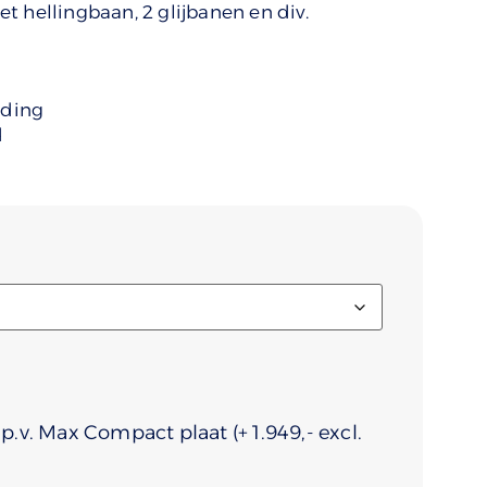
t hellingbaan, 2 glijbanen en div.
uding
d
i.p.v. Max Compact plaat
(+
1.949