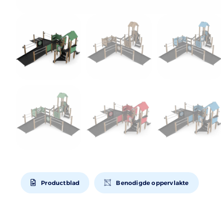
Productblad
Benodigde oppervlakte