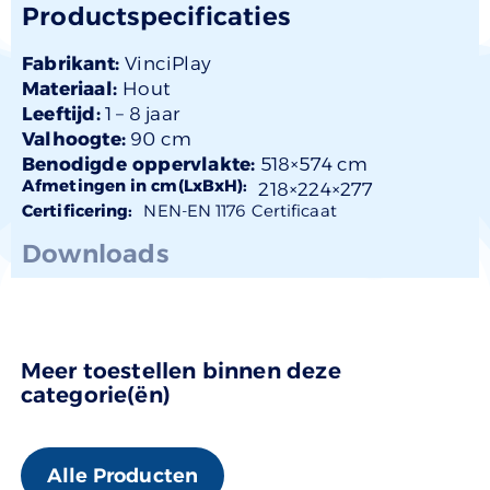
Productspecificaties
Fabrikant:
VinciPlay
Materiaal:
Hout
Leeftijd:
1 –
8 jaar
Valhoogte:
90 cm
Benodigde oppervlakte:
518×574 cm
Afmetingen in cm(LxBxH):
218×
224
×277
Certificering:
NEN-EN 1176 Certificaat
Downloads
Meer toestellen binnen deze
categorie(ën)
Alle Producten