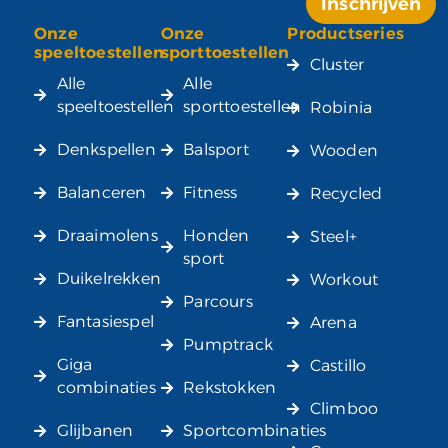
Inschrijven
Onze
Onze
Productseries
Alternative:
speeltoestellen
sporttoestellen
Cluster
Alle
Alle
speeltoestellen
sporttoestellen
Robinia
Denkspellen
Balsport
Wooden
Balanceren
Fitness
Recycled
Draaimolens
Honden
Steel+
sport
Duikelrekken
Workout
Parcours
Fantasiespel
Arena
Pumptrack
Giga
Castillo
combinaties
Rekstokken
Climboo
Glijbanen
Sportcombinaties