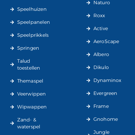
Naturo
Speelhuizen
Roxx
Speelpanelen
Active
Speelprikkels
AeroScape
Springen
Albero
Talud
Dikulo
toestellen
Dynaminox
Themaspel
Evergreen
Veerwippen
Frame
Wipwappen
Gnohome
Zand- &
waterspel
Jungle