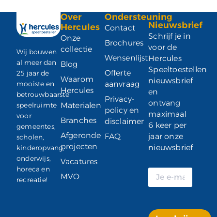
Over
Ondersteuning
Nieuwsbrief
Hercules
Contact
Schrijf je in
Onze
Brochures
voor de
collectie
Wij bouwen
Wensenlijst
Hercules
al meer dan
Blog
Speeltoestellen
Offerte
25 jaar de
Waarom
nieuwsbrief
mooiste en
aanvraag
Hercules
en
betrouwbaarste
Privacy-
ontvang
speelruimte
Materialen
policy en
maximaal
voor
Branches
disclaimer
6 keer per
gemeentes,
Afgeronde
FAQ
jaar onze
scholen,
projecten
nieuwsbrief
kinderopvang,
onderwijs,
Vacatures
horeca en
MVO
recreatie!