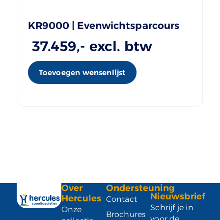
KR9000 | Evenwichtsparcours
37.459
,- excl. btw
Toevoegen wensenlijst
Over
Ondersteuning
Nieuwsbrief
Hercules
Contact
Schrijf je in
Onze
Brochures
voor de