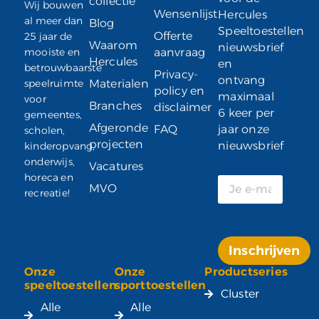
collectie
Wij bouwen
Wensenlijst
Hercules
al meer dan
Blog
Speeltoestellen
Offerte
25 jaar de
Waarom
nieuwsbrief
mooiste en
aanvraag
Hercules
en
betrouwbaarste
Privacy-
ontvang
speelruimte
Materialen
policy en
maximaal
voor
Branches
disclaimer
6 keer per
gemeentes,
Afgeronde
FAQ
jaar onze
scholen,
projecten
nieuwsbrief
kinderopvang,
onderwijs,
Vacatures
horeca en
MVO
recreatie!
Inschrijven
Onze
Onze
Productseries
Alternative:
speeltoestellen
sporttoestellen
Cluster
Alle
Alle