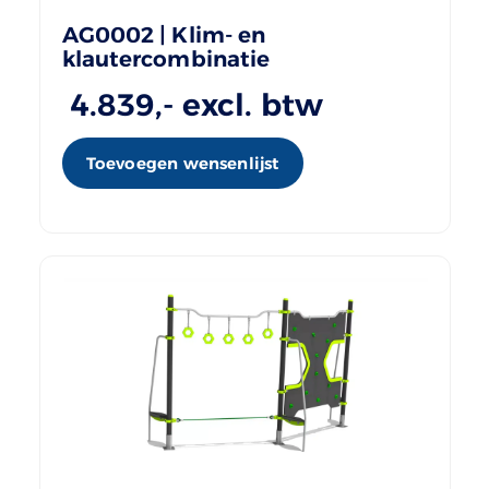
AG0002 | Klim- en
klautercombinatie
4.839
,- excl. btw
Toevoegen wensenlijst