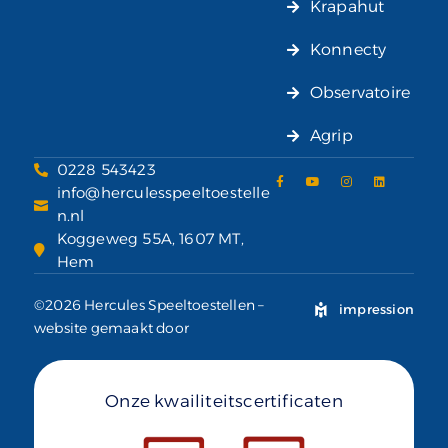
Krapahut
Konnecty
Observatoire
Agrip
0228 543423
info@herculesspeeltoestelle
n.nl
Koggeweg 55A, 1607 MT,
Hem
©2026 Hercules Speeltoestellen –
impression
website gemaakt door
Onze kwailiteitscertificaten