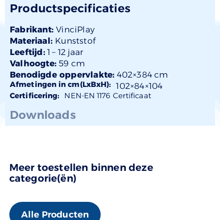
Productspecificaties
Fabrikant:
VinciPlay
Materiaal:
Kunststof
Leeftijd:
1 –
12 jaar
Valhoogte:
59 cm
Benodigde oppervlakte:
402×384 cm
Afmetingen in cm(LxBxH):
102×
84
×104
Certificering:
NEN-EN 1176 Certificaat
Downloads
Meer toestellen binnen deze
categorie(ën)
Alle Producten