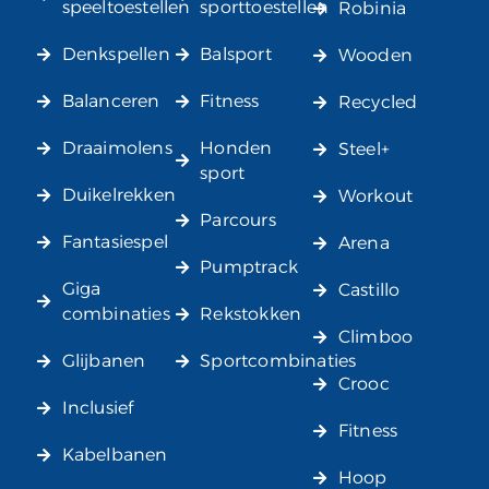
speeltoestellen
sporttoestellen
Robinia
Denkspellen
Balsport
Wooden
Balanceren
Fitness
Recycled
Draaimolens
Honden
Steel+
sport
Duikelrekken
Workout
Parcours
Fantasiespel
Arena
Pumptrack
Giga
Castillo
combinaties
Rekstokken
Climboo
Glijbanen
Sportcombinaties
Crooc
Inclusief
Fitness
Kabelbanen
Hoop