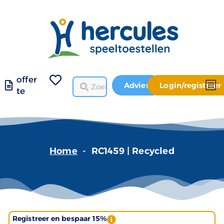
offer
Advies
Login/registreer
te
Home
-
RC1459 | Recycled
Registreer en bespaar 15%