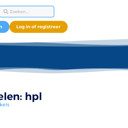
n
Log in of registreer
len: hpl
kels