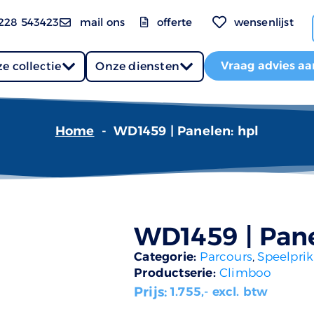
228 543423
mail ons
offerte
wensenlijst
Vraag advies aa
e collectie
Onze diensten
Home
-
WD1459 | Panelen: hpl
WD1459 | Pane
Categorie:
Parcours
,
Speelprik
Productserie:
Climboo
Prijs:
1.755
,- excl. btw