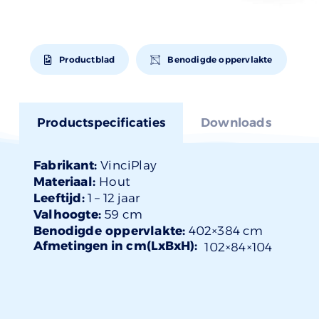
Productblad
Benodigde oppervlakte
Productspecificaties
Downloads
Fabrikant:
VinciPlay
Materiaal:
Hout
Leeftijd:
1 –
12 jaar
Valhoogte:
59 cm
Benodigde oppervlakte:
402×384 cm
Afmetingen in cm(LxBxH):
102×
84
×104