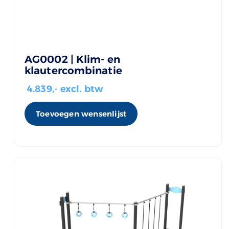
AG0002 | Klim- en
klautercombinatie
4.839
,- excl. btw
Toevoegen wensenlijst