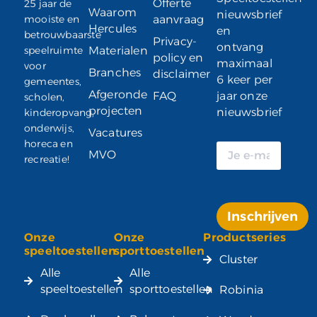
Offerte
25 jaar de
Waarom
nieuwsbrief
mooiste en
aanvraag
Hercules
en
betrouwbaarste
Privacy-
ontvang
speelruimte
Materialen
policy en
maximaal
voor
Branches
disclaimer
6 keer per
gemeentes,
Afgeronde
FAQ
jaar onze
scholen,
projecten
nieuwsbrief
kinderopvang,
onderwijs,
Vacatures
horeca en
MVO
recreatie!
Inschrijven
Onze
Onze
Productseries
Alternative:
speeltoestellen
sporttoestellen
Cluster
Alle
Alle
speeltoestellen
sporttoestellen
Robinia