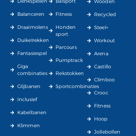
Denkspellen
Balsport
Wooden
Balanceren
Fitness
Recycled
Draaimolens
Honden
Steel+
sport
Duikelrekken
Workout
Parcours
Fantasiespel
Arena
Pumptrack
Giga
Castillo
combinaties
Rekstokken
Climboo
Glijbanen
Sportcombinaties
Crooc
Inclusief
Fitness
Kabelbanen
Hoop
Klimmen
Jollebollen