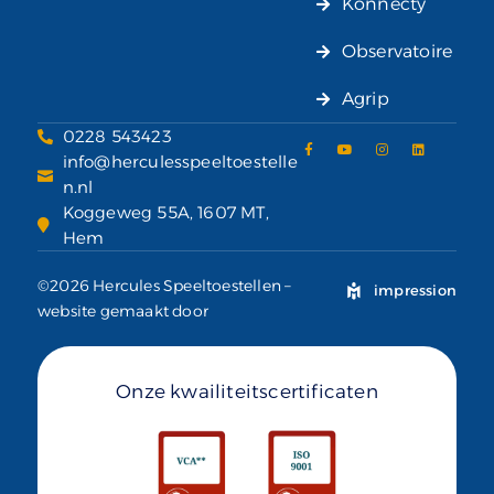
Konnecty
Observatoire
Agrip
0228 543423
info@herculesspeeltoestelle
n.nl
Koggeweg 55A, 1607 MT,
Hem
©2026 Hercules Speeltoestellen –
impression
website gemaakt door
Onze kwailiteitscertificaten