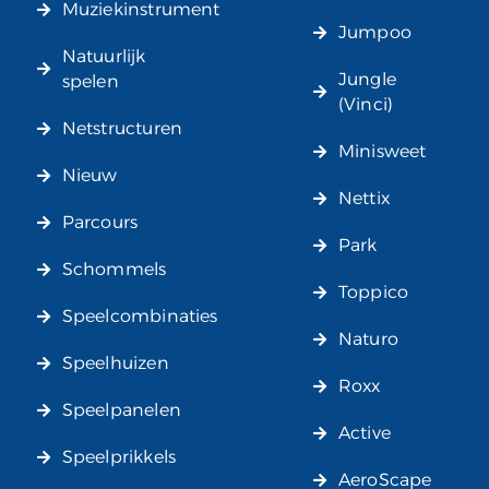
Muziekinstrument
Jumpoo
Natuurlijk
Jungle
spelen
(Vinci)
Netstructuren
Minisweet
Nieuw
Nettix
Parcours
Park
Schommels
Toppico
Speelcombinaties
Naturo
Speelhuizen
Roxx
Speelpanelen
Active
Speelprikkels
AeroScape