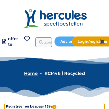
offer
Advies
Login/registreer
te
Home
-
RC1446 | Recycled
Registreer en bespaar 15%