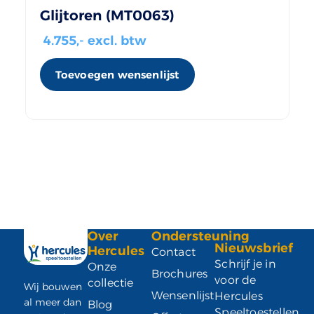
Glijtoren (MT0063)
4.755
,- excl. btw
Toevoegen wensenlijst
Over
Ondersteuning
Nieuwsbrief
Hercules
Contact
Schrijf je in
Onze
Brochures
voor de
collectie
Wij bouwen
Wensenlijst
Hercules
al meer dan
Blog
Speeltoestellen