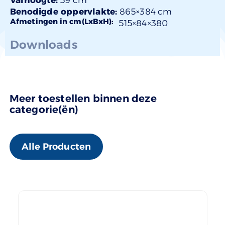
Benodigde oppervlakte:
865×384 cm
Afmetingen in cm(LxBxH):
515×
84
×380
Downloads
Meer toestellen binnen deze
categorie(ën)
Alle Producten