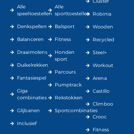
Cluster
Alle
Alle
speeltoestellen
sporttoestellen
Robinia
Denkspellen
Balsport
Wooden
Balanceren
Fitness
Recycled
Draaimolens
Honden
Steel+
sport
Duikelrekken
Workout
Parcours
Fantasiespel
Arena
Pumptrack
Giga
Castillo
combinaties
Rekstokken
Climboo
Glijbanen
Sportcombinaties
Crooc
Inclusief
Fitness