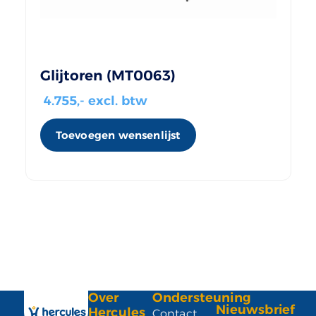
Glijtoren (MT0063)
4.755
,- excl. btw
Toevoegen wensenlijst
Over
Ondersteuning
Nieuwsbrief
Hercules
Contact