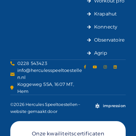
Workout pro
Krapahut
Konnecty
Observatoire
Agrip
0228 543423
info@herculesspeeltoestelle
n.nl
Koggeweg 55A, 1607 MT,
Hem
©2026 Hercules Speeltoestellen –
impression
website gemaakt door
Onze kwailiteitscertificaten