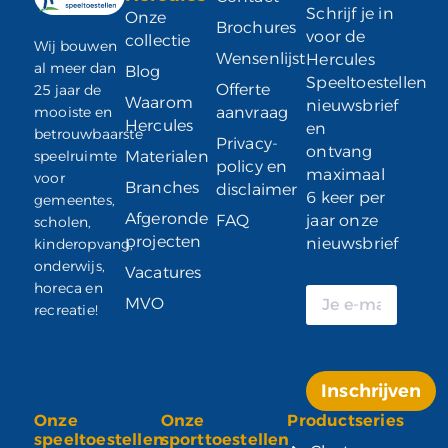
Schrijf je in
Onze
Brochures
voor de
collectie
Wij bouwen
Wensenlijst
Hercules
al meer dan
Blog
Speeltoestellen
Offerte
25 jaar de
Waarom
nieuwsbrief
mooiste en
aanvraag
Hercules
en
betrouwbaarste
Privacy-
ontvang
speelruimte
Materialen
policy en
maximaal
voor
Branches
disclaimer
6 keer per
gemeentes,
Afgeronde
FAQ
jaar onze
scholen,
projecten
nieuwsbrief
kinderopvang,
onderwijs,
Vacatures
horeca en
MVO
recreatie!
Inschrijven
Onze
Onze
Productseries
Alternative:
speeltoestellen
sporttoestellen