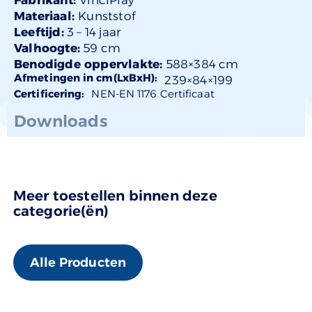
Materiaal:
Kunststof
Leeftijd:
3 –
14 jaar
Valhoogte:
59 cm
Benodigde oppervlakte:
588×384 cm
Afmetingen in cm(LxBxH):
239×
84
×199
Certificering:
NEN-EN 1176 Certificaat
Downloads
Meer toestellen binnen deze
categorie(ën)
Alle Producten