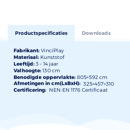
Productspecificaties
Downloads
Fabrikant:
VinciPlay
Materiaal:
Kunststof
Leeftijd:
3 –
14 jaar
Valhoogte:
130 cm
Benodigde oppervlakte:
805×592 cm
Afmetingen in cm(LxBxH):
325×
457
×310
Certificering:
NEN-EN 1176 Certificaat