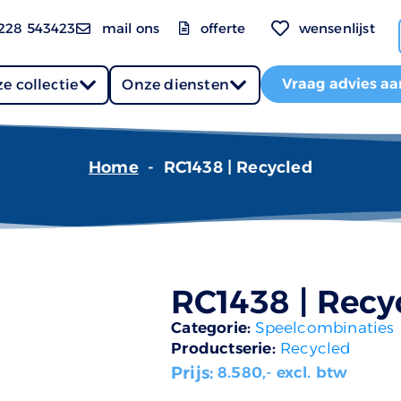
228 543423
mail ons
offerte
wensenlijst
Vraag advies aa
e collectie
Onze diensten
Home
-
RC1438 | Recycled
RC1438 | Recy
Categorie:
Speelcombinaties
Productserie:
Recycled
Prijs:
8.580
,- excl. btw