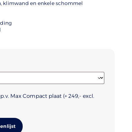
n, klimwand en enkele schommel
uding
d
i.p.v. Max Compact plaat
(+
249
Alternative:
nlijst