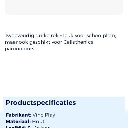
Tweevoudig duikelrek – leuk voor schoolplein,
maar ook geschikt voor Calisthenics
parourcours
Productspecificaties
Fabrikant:
VinciPlay
Materiaal:
Hout
Leeftijd:
3 –
14 jaar