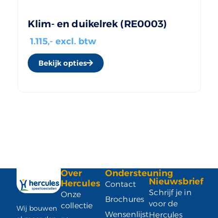
Klim- en duikelrek (RE0003)
1.115
,- excl. btw
Bekijk opties
Over
Ondersteuning
Nieuwsbrief
Hercules
Contact
Schrijf je in
Onze
Brochures
voor de
collectie
Wij bouwen
Wensenlijst
Hercules