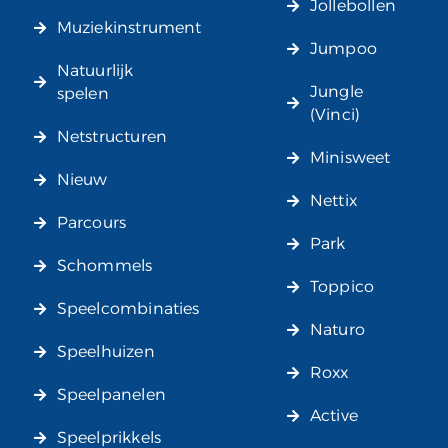
Jollebollen
Muziekinstrument
Jumpoo
Natuurlijk
Jungle
spelen
(Vinci)
Netstructuren
Minisweet
Nieuw
Nettix
Parcours
Park
Schommels
Toppico
Speelcombinaties
Naturo
Speelhuizen
Roxx
Speelpanelen
Active
Speelprikkels