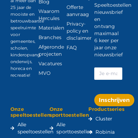
al meer dan
Blog
Speeltoestellen
Offerte
25 jaar de
Waarom
nieuwsbrief
mooiste en
aanvraag
Hercules
en
betrouwbaarste
Privacy-
ontvang
speelruimte
Materialen
policy en
maximaal
voor
Branches
disclaimer
6 keer per
gemeentes,
Afgeronde
FAQ
jaar onze
scholen,
projecten
nieuwsbrief
kinderopvang,
onderwijs,
Vacatures
horeca en
MVO
recreatie!
Inschrijven
Onze
Onze
Productseries
Alternative:
speeltoestellen
sporttoestellen
Cluster
Alle
Alle
speeltoestellen
sporttoestellen
Robinia