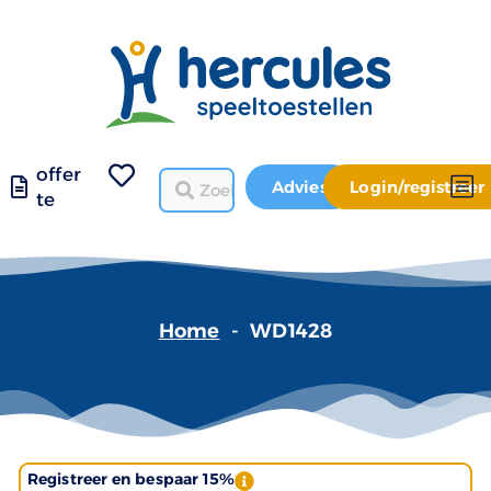
offer
Advies
Login/registreer
te
Home
-
WD1428
Registreer en bespaar 15%