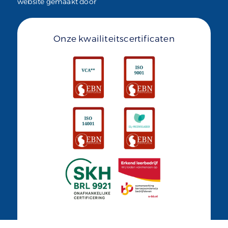
website gemaakt door
Onze kwailiteitscertificaten