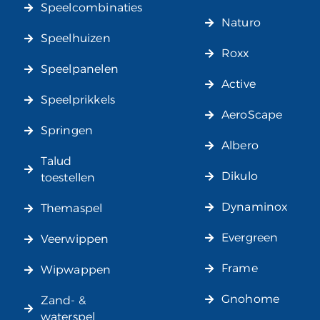
Speelcombinaties
Naturo
Speelhuizen
Roxx
Speelpanelen
Active
Speelprikkels
AeroScape
Springen
Albero
Talud
Dikulo
toestellen
Dynaminox
Themaspel
Evergreen
Veerwippen
Frame
Wipwappen
Gnohome
Zand- &
waterspel