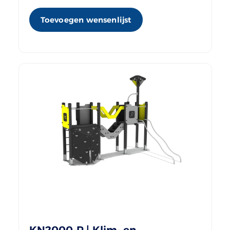
Toevoegen wensenlijst
KN2000-R | Klim- en