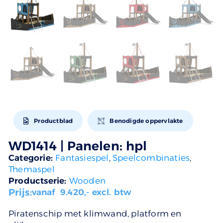
Productblad
Benodigde oppervlakte
WD1414 | Panelen: hpl
Categorie:
Fantasiespel
,
Speelcombinaties
,
Themaspel
Productserie:
Wooden
Prijs:
vanaf
9.420
,- excl. btw
Piratenschip met klimwand, platform en