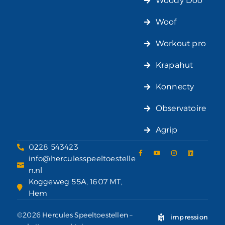
Woody Doo
Woof
Workout pro
Krapahut
Konnecty
Observatoire
Agrip
0228 543423
info@herculesspeeltoestelle
n.nl
Koggeweg 55A, 1607 MT,
Hem
©2026 Hercules Speeltoestellen –
impression