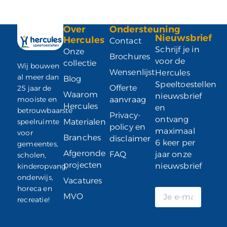
Over
Ondersteuning
Nieuwsbrief
Hercules
Contact
Schrijf je in
Onze
Brochures
voor de
collectie
Wij bouwen
Wensenlijst
Hercules
al meer dan
Blog
Speeltoestellen
Offerte
25 jaar de
Waarom
nieuwsbrief
mooiste en
aanvraag
Hercules
en
betrouwbaarste
Privacy-
ontvang
speelruimte
Materialen
policy en
maximaal
voor
Branches
disclaimer
6 keer per
gemeentes,
Afgeronde
FAQ
jaar onze
scholen,
projecten
nieuwsbrief
kinderopvang,
onderwijs,
Vacatures
horeca en
MVO
recreatie!