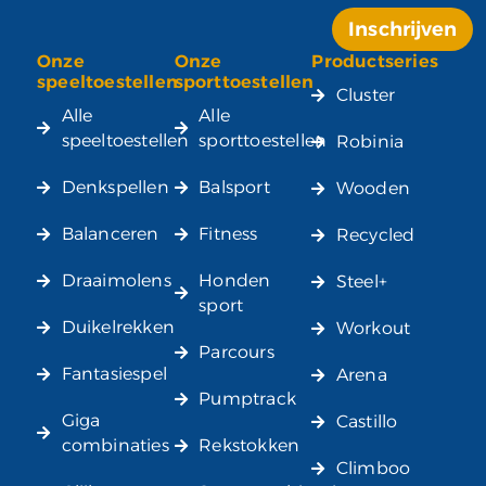
Inschrijven
Onze
Onze
Productseries
Alternative:
speeltoestellen
sporttoestellen
Cluster
Alle
Alle
speeltoestellen
sporttoestellen
Robinia
Denkspellen
Balsport
Wooden
Balanceren
Fitness
Recycled
Draaimolens
Honden
Steel+
sport
Duikelrekken
Workout
Parcours
Fantasiespel
Arena
Pumptrack
Giga
Castillo
combinaties
Rekstokken
Climboo