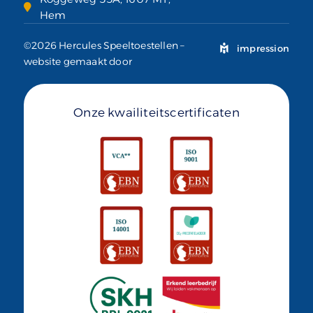
Hem
©2026 Hercules Speeltoestellen –
impression
website gemaakt door
Onze kwailiteitscertificaten