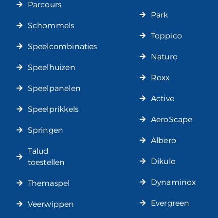
Parcours
Park
Schommels
Toppico
Speelcombinaties
Naturo
Speelhuizen
Roxx
Speelpanelen
Active
Speelprikkels
AeroScape
Springen
Albero
Talud
Dikulo
toestellen
Dynaminox
Themaspel
Evergreen
Veerwippen