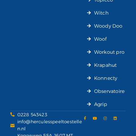
Witch
Woody Doo
Woof
Workout pro
Krapahut
Konnecty
Observatoire
Agrip
0228 543423
info@herculesspeeltoestelle
n.nl
Koggeweg 55A, 1607 MT,