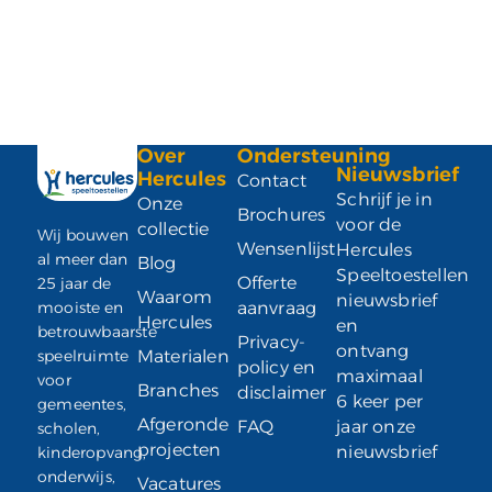
Over
Ondersteuning
Nieuwsbrief
Hercules
Contact
Schrijf je in
Onze
Brochures
voor de
collectie
Wij bouwen
Wensenlijst
Hercules
al meer dan
Blog
Speeltoestellen
Offerte
25 jaar de
Waarom
nieuwsbrief
mooiste en
aanvraag
Hercules
en
betrouwbaarste
Privacy-
ontvang
speelruimte
Materialen
policy en
maximaal
voor
Branches
disclaimer
6 keer per
gemeentes,
Afgeronde
FAQ
jaar onze
scholen,
projecten
nieuwsbrief
kinderopvang,
onderwijs,
Vacatures