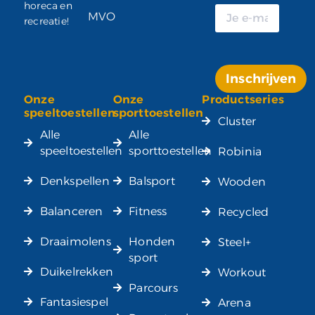
horeca en
MVO
recreatie!
Inschrijven
Onze
Onze
Productseries
Alternative:
speeltoestellen
sporttoestellen
Cluster
Alle
Alle
speeltoestellen
sporttoestellen
Robinia
Denkspellen
Balsport
Wooden
Balanceren
Fitness
Recycled
Draaimolens
Honden
Steel+
sport
Duikelrekken
Workout
Parcours
Fantasiespel
Arena