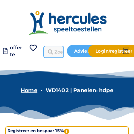
offer
Advies
Login/registreer
te
Home
-
WD1402 | Panelen: hdpe
Registreer en bespaar 15%