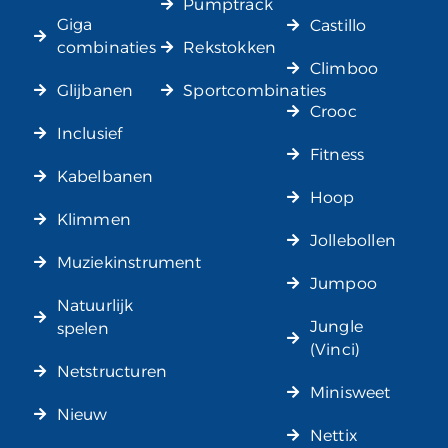
Pumptrack
Giga
Castillo
combinaties
Rekstokken
Climboo
Glijbanen
Sportcombinaties
Crooc
Inclusief
Fitness
Kabelbanen
Hoop
Klimmen
Jollebollen
Muziekinstrument
Jumpoo
Natuurlijk
Jungle
spelen
(Vinci)
Netstructuren
Minisweet
Nieuw
Nettix