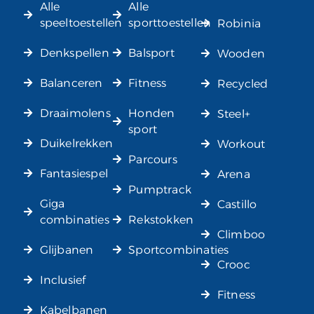
Alle
Alle
speeltoestellen
sporttoestellen
Robinia
Denkspellen
Balsport
Wooden
Balanceren
Fitness
Recycled
Draaimolens
Honden
Steel+
sport
Duikelrekken
Workout
Parcours
Fantasiespel
Arena
Pumptrack
Giga
Castillo
combinaties
Rekstokken
Climboo
Glijbanen
Sportcombinaties
Crooc
Inclusief
Fitness
Kabelbanen