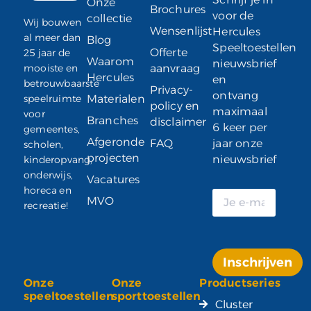
Onze
Brochures
voor de
collectie
Wij bouwen
Wensenlijst
Hercules
al meer dan
Blog
Speeltoestellen
Offerte
25 jaar de
Waarom
nieuwsbrief
mooiste en
aanvraag
Hercules
en
betrouwbaarste
Privacy-
ontvang
speelruimte
Materialen
policy en
maximaal
voor
Branches
disclaimer
6 keer per
gemeentes,
Afgeronde
FAQ
jaar onze
scholen,
projecten
nieuwsbrief
kinderopvang,
onderwijs,
Vacatures
horeca en
MVO
recreatie!
Inschrijven
Onze
Onze
Productseries
Alternative:
speeltoestellen
sporttoestellen
Cluster