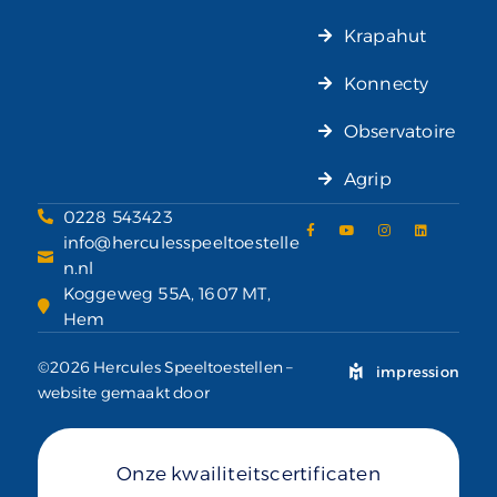
Krapahut
Konnecty
Observatoire
Agrip
0228 543423
info@herculesspeeltoestelle
n.nl
Koggeweg 55A, 1607 MT,
Hem
©2026 Hercules Speeltoestellen –
impression
website gemaakt door
Onze kwailiteitscertificaten