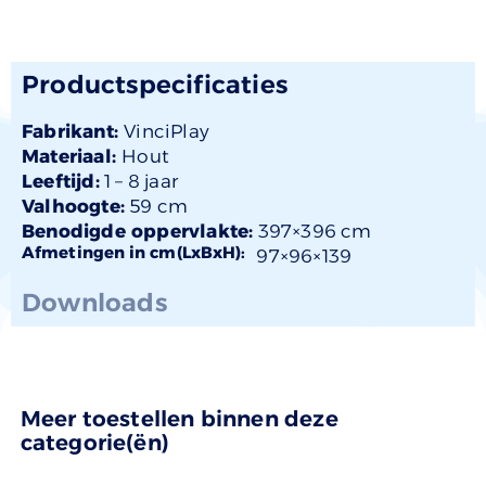
Productspecificaties
Fabrikant:
VinciPlay
Materiaal:
Hout
Leeftijd:
1 –
8 jaar
Valhoogte:
59 cm
Benodigde oppervlakte:
397×396 cm
Afmetingen in cm(LxBxH):
97×
96
×139
Downloads
Meer toestellen binnen deze
categorie(ën)