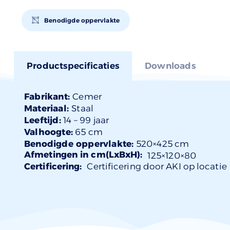
Benodigde oppervlakte
Productspecificaties
Downloads
Fabrikant:
Cemer
Materiaal:
Staal
Leeftijd:
14 –
99 jaar
Valhoogte:
65 cm
Benodigde oppervlakte:
520×425 cm
Afmetingen in cm(LxBxH):
125×
120
×80
Certificering:
Certificering door AKI op locatie