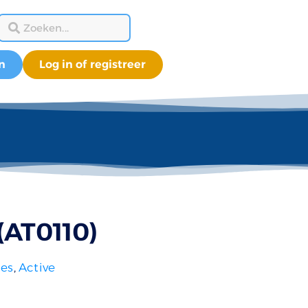
n
Log in of registreer
(AT0110)
ies
,
Active