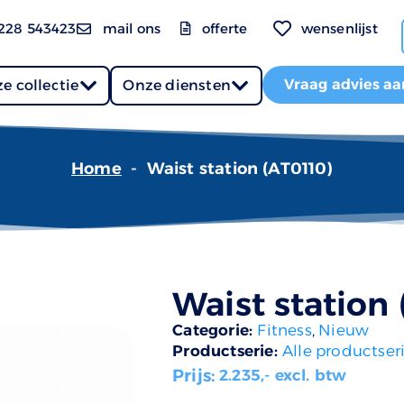
228 543423
mail ons
offerte
wensenlijst
Vraag advies aa
e collectie
Onze diensten
Home
-
Waist station (AT0110)
Waist station 
Categorie:
Fitness
,
Nieuw
Productserie:
Alle productser
Prijs:
2.235
,- excl. btw