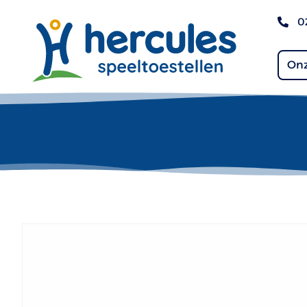
0
Onz