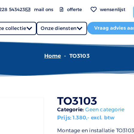
228 543423
mail ons
offerte
wensenlijst
Vraag advies aa
e collectie
Onze diensten
Home
-
TO3103
TO3103
Categorie:
Geen categorie
Prijs:
1.380
,- excl. btw
Montage en installatie TO310