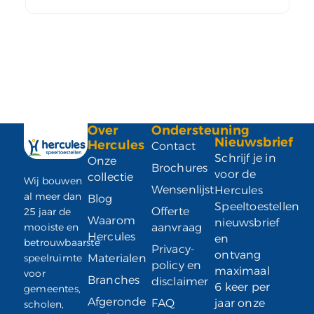
Over
Ondersteuning
Nieuwsbrief
Hercules
Contact
Schrijf je in
Onze
Brochures
voor de
collectie
Wij bouwen
Wensenlijst
Hercules
al meer dan
Blog
Speeltoestellen
Offerte
25 jaar de
Waarom
nieuwsbrief
mooiste en
aanvraag
Hercules
en
betrouwbaarste
Privacy-
ontvang
speelruimte
Materialen
policy en
maximaal
voor
Branches
disclaimer
6 keer per
gemeentes,
Afgeronde
FAQ
jaar onze
scholen,