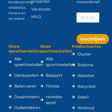
projecten
nieuwsbrief
kinderopvang,
onderwijs,
Vacatures
horeca en
MVO
recreatie!
Inschrijven
Onze
Onze
Productseries
Alternative:
speeltoestellen
sporttoestellen
Cluster
Alle
Alle
speeltoestellen
sporttoestellen
Robinia
Denkspellen
Balsport
Wooden
Balanceren
Fitness
Recycled
Draaimolens
Honden
Steel+
sport
Duikelrekken
Workout