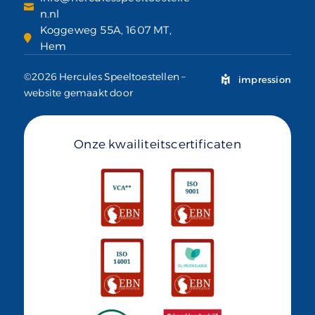
n.nl
Koggeweg 55A, 1607 MT,
Hem
©2026 Hercules Speeltoestellen –
impression
website gemaakt door
Onze kwailiteitscertificaten