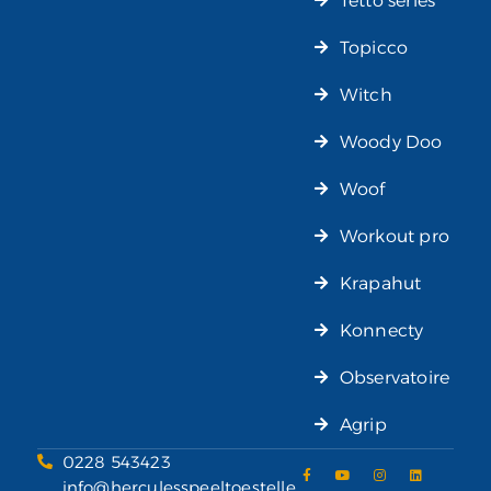
Tetto series
Topicco
Witch
Woody Doo
Woof
Workout pro
Krapahut
Konnecty
Observatoire
Agrip
0228 543423
info@herculesspeeltoestelle