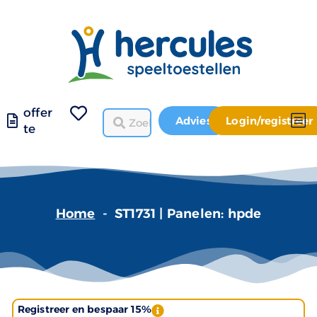
offer
Advies
Login/registreer
te
Home
-
ST1731 | Panelen: hpde
Registreer en bespaar 15%